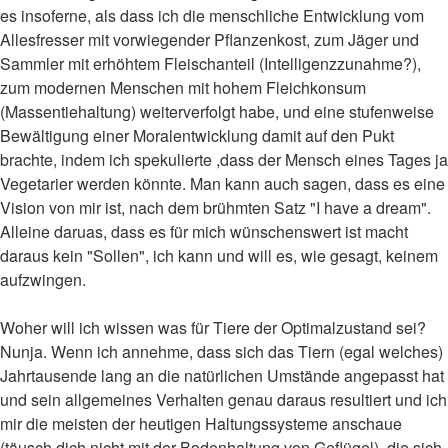
es insoferne, als dass ich die menschliche Entwicklung vom
Allesfresser mit vorwiegender Pflanzenkost, zum Jäger und
Sammler mit erhöhtem Fleischanteil (Intelligenzzunahme?),
zum modernen Menschen mit hohem Fleichkonsum
(Massentiehaltung) weiterverfolgt habe, und eine stufenweise
Bewältigung einer Moralentwicklung damit auf den Pukt
brachte, indem ich spekulierte ,dass der Mensch eines Tages ja
Vegetarier werden könnte. Man kann auch sagen, dass es eine
Vision von mir ist, nach dem brühmten Satz "I have a dream".
Alleine daruas, dass es für mich wünschenswert ist macht
daraus kein "Sollen", ich kann und will es, wie gesagt, keinem
aufzwingen.
Woher will ich wissen was für Tiere der Optimalzustand sei?
Nunja. Wenn ich annehme, dass sich das Tiern (egal welches)
Jahrtausende lang an die natürlichen Umstände angepasst hat
und sein allgemeines Verhalten genau daraus resultiert und ich
mir die meisten der heutigen Haltungssysteme anschaue
(täusch dich nicht mit der Bodenhaltung von Geflügel), die sich