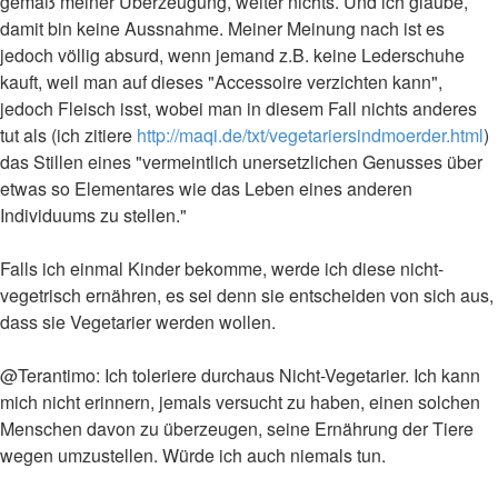
gemäß meiner Überzeugung, weiter nichts. Und ich glaube,
damit bin keine Aussnahme. Meiner Meinung nach ist es
jedoch völlig absurd, wenn jemand z.B. keine Lederschuhe
kauft, weil man auf dieses "Accessoire verzichten kann",
jedoch Fleisch isst, wobei man in diesem Fall nichts anderes
tut als (ich zitiere
http://maqi.de/txt/vegetariersindmoerder.html
)
das Stillen eines "vermeintlich unersetzlichen Genusses über
etwas so Elementares wie das Leben eines anderen
Individuums zu stellen."
Falls ich einmal Kinder bekomme, werde ich diese nicht-
vegetrisch ernähren, es sei denn sie entscheiden von sich aus,
dass sie Vegetarier werden wollen.
@Terantimo: Ich toleriere durchaus Nicht-Vegetarier. Ich kann
mich nicht erinnern, jemals versucht zu haben, einen solchen
Menschen davon zu überzeugen, seine Ernährung der Tiere
wegen umzustellen. Würde ich auch niemals tun.