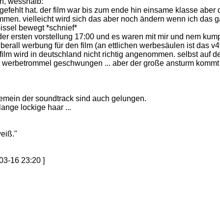
n, wesshalb:
gefehlt hat. der film war bis zum ende hin einsame klasse aber
kommen. vielleicht wird sich das aber noch ändern wenn ich das 
issel bewegt *schnief*
der ersten vorstellung 17:00 und es waren mit mir und nem kumpe
 überall werbung für den film (an ettlichen werbesäulen ist das 
r film wird in deutschland nicht richtig angenommen. selbst auf 
ße werbetrommel geschwungen ... aber der große ansturm kommt
emein der soundtrack sind auch gelungen.
ange lockige haar ...
weiß."
3-16 23:20 ]