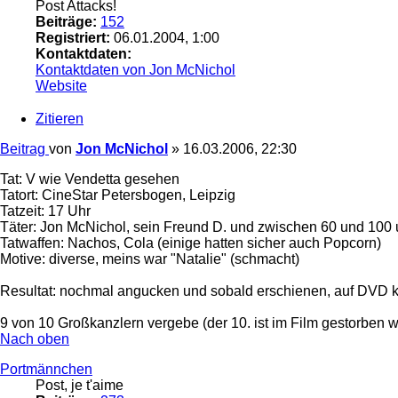
Post Attacks!
Beiträge:
152
Registriert:
06.01.2004, 1:00
Kontaktdaten:
Kontaktdaten von Jon McNichol
Website
Zitieren
Beitrag
von
Jon McNichol
»
16.03.2006, 22:30
Tat: V wie Vendetta gesehen
Tatort: CineStar Petersbogen, Leipzig
Tatzeit: 17 Uhr
Täter: Jon McNichol, sein Freund D. und zwischen 60 und 100 
Tatwaffen: Nachos, Cola (einige hatten sicher auch Popcorn)
Motive: diverse, meins war "Natalie" (schmacht)
Resultat: nochmal angucken und sobald erschienen, auf DVD 
9 von 10 Großkanzlern vergebe (der 10. ist im Film gestorben 
Nach oben
Portmännchen
Post, je t'aime