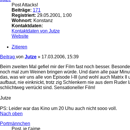
Post Attacks!
Beiträge:
171
Registriert:
29.05.2001, 1:00
Wohnort:
Konstanz
Kontaktdaten:
Kontaktdaten von Jutze
Website
Zitieren
Beitrag
von
Jutze
»
17.03.2006, 15:39
Beim zweiten Mal gefiel mir der Film fast noch besser. Besonde
noch mal zum Weinen bringen würde. Und dann alle paar Minuten S
das, was wir uns alle von Episode I-III (und wohl auch Matrix 
aufbaut, nie einknickt, trotz zig Schlenkern nie aus dem Rude
schlichtweg verrückt sind. Sensationeller Film!
Jutze
PS: Leider war das Kino um 20 Uhu auch nicht sooo voll.
Nach oben
Portmännchen
Post, je t'aime