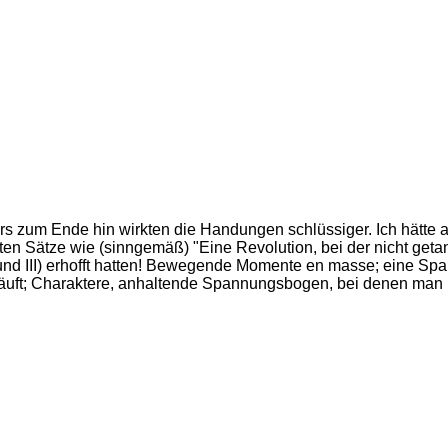
rs zum Ende hin wirkten die Handungen schlüssiger. Ich hätte au
ätze wie (sinngemäß) "Eine Revolution, bei der nicht getanzt wi
II und III) erhofft hatten! Bewegende Momente en masse; eine S
r läuft; Charaktere, anhaltende Spannungsbogen, bei denen man 