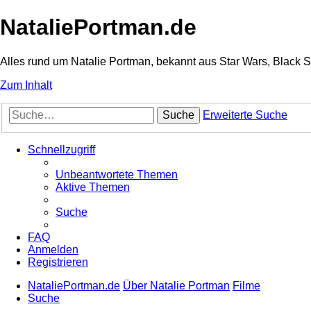
NataliePortman.de
Alles rund um Natalie Portman, bekannt aus Star Wars, Black 
Zum Inhalt
Suche
Erweiterte Suche
Schnellzugriff
Unbeantwortete Themen
Aktive Themen
Suche
FAQ
Anmelden
Registrieren
NataliePortman.de
Über Natalie Portman
Filme
Suche