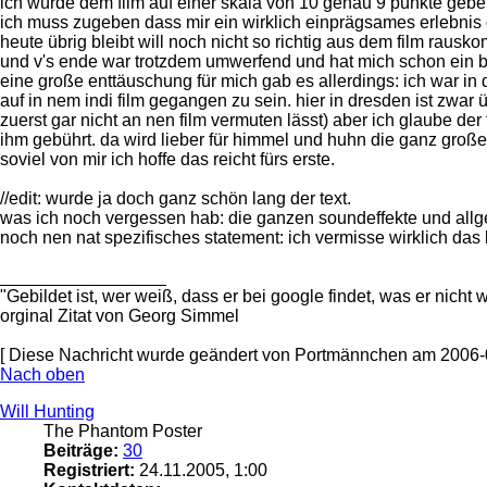
ich würde dem film auf einer skala von 10 genau 9 punkte gebe
ich muss zugeben dass mir ein wirklich einprägsames erlebnis 
heute übrig bleibt will noch nicht so richtig aus dem film raus
und v's ende war trotzdem umwerfend und hat mich schon ein b
eine große enttäuschung für mich gab es allerdings: ich war in 
auf in nem indi film gegangen zu sein. hier in dresden ist zwar
zuerst gar nicht an nen film vermuten lässt) aber ich glaube de
ihm gebührt. da wird lieber für himmel und huhn die ganz gro
soviel von mir ich hoffe das reicht fürs erste.
//edit: wurde ja doch ganz schön lang der text.
was ich noch vergessen hab: die ganzen soundeffekte und allg
noch nen nat spezifisches statement: ich vermisse wirklich das l
_________________
"Gebildet ist, wer weiß, dass er bei google findet, was er nicht 
orginal Zitat von Georg Simmel
[ Diese Nachricht wurde geändert von Portmännchen am 2006-0
Nach oben
Will Hunting
The Phantom Poster
Beiträge:
30
Registriert:
24.11.2005, 1:00