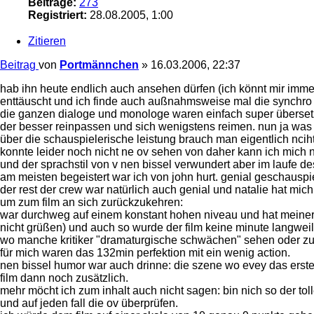
Beiträge:
273
Registriert:
28.08.2005, 1:00
Zitieren
Beitrag
von
Portmännchen
»
16.03.2006, 22:37
hab ihn heute endlich auch ansehen dürfen (ich könnt mir immer 
enttäuscht und ich finde auch außnahmsweise mal die synchro
die ganzen dialoge und monologe waren einfach super übersetz
der besser reinpassen und sich wenigstens reimen. nun ja was 
über die schauspielerische leistung brauch man eigentlich ncih
konnte leider noch nicht ne ov sehen von daher kann ich mich n
und der sprachstil von v nen bissel verwundert aber im laufe des 
am meisten begeistert war ich von john hurt. genial geschauspie
der rest der crew war natürlich auch genial und natalie hat m
um zum film an sich zurückzukehren:
war durchweg auf einem konstant hohen niveau und hat meiner 
nicht grüßen) und auch so wurde der film keine minute langweil
wo manche kritiker "dramaturgische schwächen" sehen oder zuw
für mich waren das 132min perfektion mit ein wenig action.
nen bissel humor war auch drinne: die szene wo evey das erste 
film dann noch zusätzlich.
mehr möcht ich zum inhalt auch nicht sagen: bin nich so der tol
und auf jeden fall die ov überprüfen.