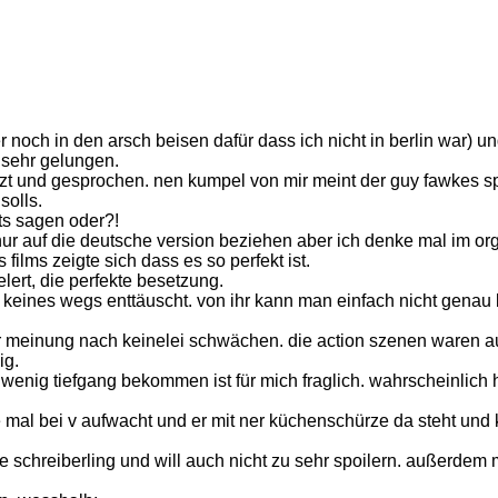
noch in den arsch beisen dafür dass ich nicht in berlin war) un
 sehr gelungen.
t und gesprochen. nen kumpel von mir meint der guy fawkes sp
solls.
ts sagen oder?!
ur auf die deutsche version beziehen aber ich denke mal im org
films zeigte sich dass es so perfekt ist.
lert, die perfekte besetzung.
ich keines wegs enttäuscht. von ihr kann man einfach nicht ge
meinung nach keinelei schwächen. die action szenen waren auc
ig.
enig tiefgang bekommen ist für mich fraglich. wahrscheinlich
mal bei v aufwacht und er mit ner küchenschürze da steht und k
le schreiberling und will auch nicht zu sehr spoilern. außerdem