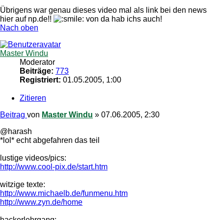
Übrigens war genau dieses video mal als link bei den news
hier auf np.de!!
von da hab ichs auch!
Nach oben
Master Windu
Moderator
Beiträge:
773
Registriert:
01.05.2005, 1:00
Zitieren
Beitrag
von
Master Windu
»
07.06.2005, 2:30
@harash
*lol* echt abgefahren das teil
lustige videos/pics:
http://www.cool-pix.de/start.htm
witzige texte:
http://www.michaelb.de/funmenu.htm
http://www.zyn.de/home
hackerlehrgang: