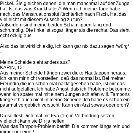
Pickel. Sie gleichen denen, die man manchmal auf der Zunge
hat. Ist das was Krankhaftes? Wenn ich meine Tage habe,
riecht das Menstruationsblut fürchterlich nach Fisch. Hat das
vielleicht mit diesem Ausschlag zu tun?
Außerdem sind meine beiden Schamlippen lang und
schrumplig. Die linke ist sogar länger als die rechte. Das sieht
echt ecklig aus.
Also das ist wirklich eklig, ich kann gar nix dazu sagen *würg*
...
Meine Scheide sieht anders aus?
KARIN, 13:
Aus meiner Scheide hängen zwei dicke Hautlappen heraus.
Ich kann mir nicht vorstellen, daß das normal ist. Bei meiner
Freundin,die ich schon mal nackt gesehen habe, ist mir das
nicht aufgefallen. Ich habe Angst, daß ich Probleme bekomme,
wenn ich später mal mit einem Jungen schlafen will. Tampons
kriege ich auch nicht in meine Scheide. Ich habe es schon ein
paarmal vergeblich versucht. Kann ein Arzt sowas operieren?
Du solltest Dich mal mit Eva (15) in Verbindung setzen,
vielleicht kann sie Dir ja helfen.
Was das Tampon-Problem betrifft: Die kommen längs rein und
immer nur einer!