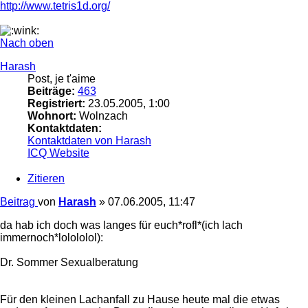
http://www.tetris1d.org/
Nach oben
Harash
Post, je t'aime
Beiträge:
463
Registriert:
23.05.2005, 1:00
Wohnort:
Wolnzach
Kontaktdaten:
Kontaktdaten von Harash
ICQ
Website
Zitieren
Beitrag
von
Harash
»
07.06.2005, 11:47
da hab ich doch was langes für euch*rofl*(ich lach
immernoch*lolololol):
Dr. Sommer Sexualberatung
Für den kleinen Lachanfall zu Hause heute mal die etwas