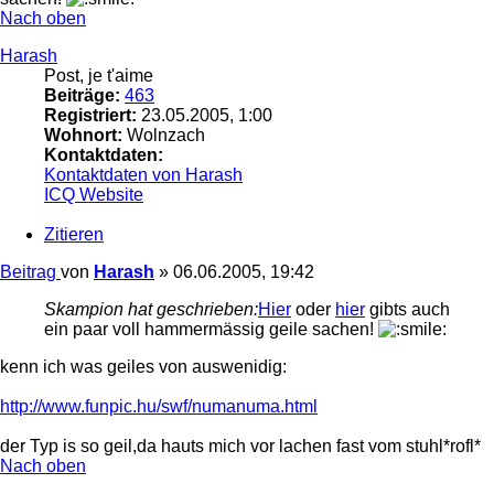
Nach oben
Harash
Post, je t'aime
Beiträge:
463
Registriert:
23.05.2005, 1:00
Wohnort:
Wolnzach
Kontaktdaten:
Kontaktdaten von Harash
ICQ
Website
Zitieren
Beitrag
von
Harash
»
06.06.2005, 19:42
Skampion hat geschrieben:
Hier
oder
hier
gibts auch
ein paar voll hammermässig geile sachen!
kenn ich was geiles von auswenidig:
http://www.funpic.hu/swf/numanuma.html
der Typ is so geil,da hauts mich vor lachen fast vom stuhl*rofl*
Nach oben