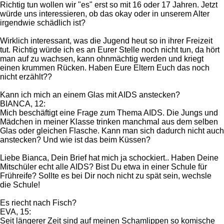
Richtig tun wollen wir "es" erst so mit 16 oder 17 Jahren. Jetzt
würde uns interessieren, ob das okay oder in unserem Alter
irgendwie schädlich ist?
Wirklich interessant, was die Jugend heut so in ihrer Freizeit
tut. Richtig würde ich es an Eurer Stelle noch nicht tun, da hört
man auf zu wachsen, kann ohnmächtig werden und kriegt
einen krummen Rücken. Haben Eure Eltern Euch das noch
nicht erzählt??
Kann ich mich an einem Glas mit AIDS anstecken?
BIANCA, 12:
Mich beschäftigt eine Frage zum Thema AIDS. Die Jungs und
Mädchen in meiner Klasse trinken manchmal aus dem selben
Glas oder gleichen Flasche. Kann man sich dadurch nicht auch
anstecken? Und wie ist das beim Küssen?
Liebe Bianca, Dein Brief hat mich ja schockiert.. Haben Deine
Mitschüler echt alle AIDS? Bist Du etwa in einer Schule für
Frühreife? Sollte es bei Dir noch nicht zu spät sein, wechsle
die Schule!
Es riecht nach Fisch?
EVA, 15:
Seit längerer Zeit sind auf meinen Schamlippen so komische