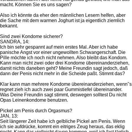
macht. Können Sie es uns sagen?
Also ich könnte da eher den männlichen Lesern helfen, aber
die Sache mit dem warmen Joghurt ist ja eigentlich ziemlich
bekannt.
Sind zwei Kondome sicherer?
SANDRA, 14:
Ich bin sehr gespannt auf mein erstes Mal. Aber ich habe
panische Angst vor einer ungewollten Schwangerschaft. Die
Pille möchte ich noch nicht nehmen. Also bleibt das Kondom.
Kann man nicht zwei oder drei Kondome übereinanderziehen,
damit nichts daneben geht? Meine Freundin sagt jedoch, daß
dann der Penis nicht mehr in die Scheide paßt. Stimmt das?
Klar kann man mehrere Kondome übereinanderziehen, wenn"s
regnet zieh ich auch zwei paar Gummistiefel übereinander.
Was Deine Freundin sagt stimmt, deswegen solltest Du nicht
Opas Leinenkondome benutzen.
Pickel am Penis durch Orgasmus?
JAN, 13:
Seit längerer Zeit habe ich gelbliche Pickel am Penis. Wenn
ich sie aufdrücke, kommt ein eitriges Zeug heraus, das eklig
riecht. Kann das vielleicht davon kommen, weil ich fast täglich