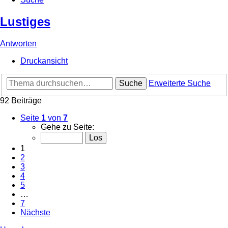
Lustiges
Antworten
Druckansicht
Suche
Erweiterte Suche
92 Beiträge
Seite
1
von
7
Gehe zu Seite:
1
2
3
4
5
…
7
Nächste