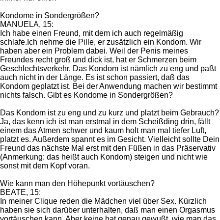
Kondome in Sondergrößen?
MANUELA, 15:
Ich habe einen Freund, mit dem ich auch regelmäßig
schlafe.Ich nehme die Pille, er zusätzlich ein Kondom. Wir
haben aber ein Problem dabei. Weil der Penis meines
Freundes recht groß und dick ist, hat er Schmerzen beim
Geschlechtsverkehr. Das Kondom ist nämlich zu eng und paßt
auch nicht in der Länge. Es ist schon passiert, daß das
Kondom geplatzt ist. Bei der Anwendung machen wir bestimmt
nichts falsch. Gibt es Kondome in Sondergrößen?
Das Kondom ist zu eng und zu kurz und platzt beim Gebrauch?
Ja, das kenn ich ist man erstmal in dem Scheißding drin, fällt
einem das Atmen schwer und kaum holt man mal tiefer Luft,
platzt es. Außerdem spannt es im Gesicht. Vielleicht sollte Dein
Freund das nächste Mal erst mit den Füßen in das Präservativ
(Anmerkung: das heißt auch Kondom) steigen und nicht wie
sonst mit dem Kopf voran.
Wie kann man den Höhepunkt vortäuschen?
BEATE, 15:
In meiner Clique reden die Mädchen viel über Sex. Kürzlich
haben sie sich darüber unterhalten, daß man einen Orgasmus
vortäuschen kann. Aber keine hat genau gewußt, wie man das