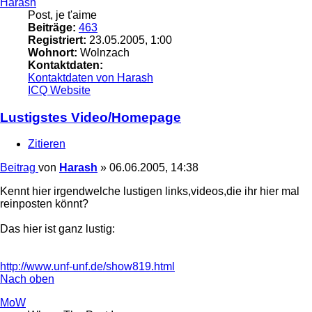
Harash
Post, je t'aime
Beiträge:
463
Registriert:
23.05.2005, 1:00
Wohnort:
Wolnzach
Kontaktdaten:
Kontaktdaten von Harash
ICQ
Website
Lustigstes Video/Homepage
Zitieren
Beitrag
von
Harash
»
06.06.2005, 14:38
Kennt hier irgendwelche lustigen links,videos,die ihr hier mal
reinposten könnt?
Das hier ist ganz lustig:
http://www.unf-unf.de/show819.html
Nach oben
MoW