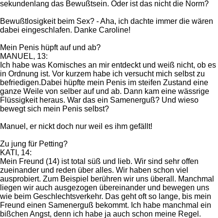
sekundenlang das Bewußtsein. Oder ist das nicht die Norm?
Bewußtlosigkeit beim Sex? - Aha, ich dachte immer die wären
dabei eingeschlafen. Danke Caroline!
Mein Penis hüpft auf und ab?
MANUEL, 13:
Ich habe was Komisches an mir entdeckt und weiß nicht, ob es
in Ordnung ist. Vor kurzem habe ich versucht mich selbst zu
befriedigen.Dabei hüpfte mein Penis im steifen Zustand eine
ganze Weile von selber auf und ab. Dann kam eine wässrige
Flüssigkeit heraus. War das ein Samenerguß? Und wieso
bewegt sich mein Penis selbst?
Manuel, er nickt doch nur weil es ihm gefällt!
Zu jung für Petting?
KATI, 14:
Mein Freund (14) ist total süß und lieb. Wir sind sehr offen
zueinander und reden über alles. Wir haben schon viel
ausprobiert. Zum Beispiel berühren wir uns überall. Manchmal
liegen wir auch ausgezogen übereinander und bewegen uns
wie beim Geschlechtsverkehr. Das geht oft so lange, bis mein
Freund einen Samenerguß bekommt. Ich habe manchmal ein
bißchen Angst, denn ich habe ja auch schon meine Regel.