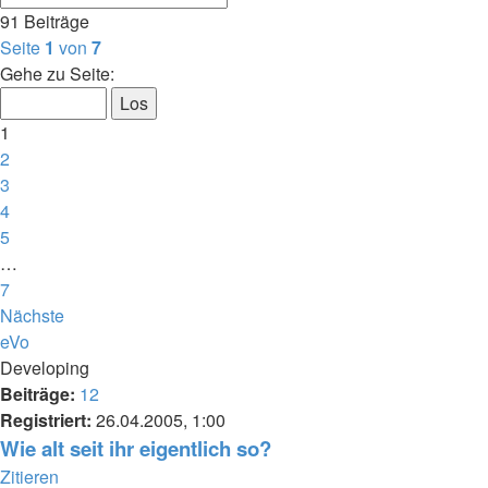
91 Beiträge
Seite
1
von
7
Gehe zu Seite:
1
2
3
4
5
…
7
Nächste
eVo
Developing
Beiträge:
12
Registriert:
26.04.2005, 1:00
Wie alt seit ihr eigentlich so?
Zitieren