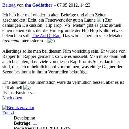
Beitrag
von
tha Godfather
»
07.05.2012, 14:23
Ich hab hier mal wieder in alten Beiträge und alten Zeiten
geschmökert! Echt, ein Feuerwerk der guten Laune
Zur
damaligen Diskussion "Hip Hop -VS- Metal" gibt es ganz aktuell
einen neuen Film, der die Hintergründe der Hip Hop Kultur etwas
beleuchten soll:
The Art Of Rap
. Das wird sicherlich viele Metaler
brennend
interessieren...
Allerdings sollte man bei diesem Film vorsichtig sein. Er wurde von
Rapper für Rapper gemacht, so wie es aussieht. Man muss dann halt
auch beachten, dass viele von diesen Rap-Promis Selbstdarsteller
sind, die sich unheimlich cool vorkommen, was einige Gegner der
Szene bestimmt in ihrem Vorurteilen bekräftigt.
Eine neutrale Dokumentation wäre da vermutlich besser, aber es ist
halt aktuell
Its Just Business...
Nach oben
Franzi
Developing
Beiträge:
11
Registriert:
08.01.2013, 16:09