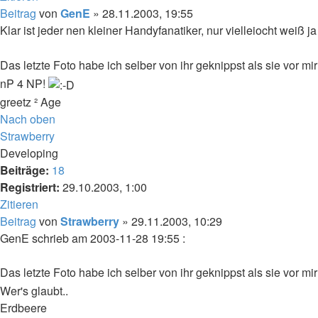
Beitrag
von
GenE
»
28.11.2003, 19:55
Klar ist jeder nen kleiner Handyfanatiker, nur vielleiocht weiß 
Das letzte Foto habe ich selber von ihr geknippst als sie vor mi
nP 4 NP!
greetz ² Age
Nach oben
Strawberry
Developing
Beiträge:
18
Registriert:
29.10.2003, 1:00
Zitieren
Beitrag
von
Strawberry
»
29.11.2003, 10:29
GenE schrieb am 2003-11-28 19:55 :
Das letzte Foto habe ich selber von ihr geknippst als sie vor mi
Wer's glaubt..
Erdbeere