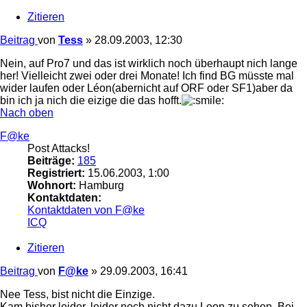
Zitieren
Beitrag
von
Tess
»
28.09.2003, 12:30
Nein, auf Pro7 und das ist wirklich noch überhaupt nich lange
her! Vielleicht zwei oder drei Monate! Ich find BG müsste mal
wider laufen oder Léon(abernicht auf ORF oder SF1)aber da
bin ich ja nich die eizige die das hofft.
Nach oben
F@ke
Post Attacks!
Beiträge:
185
Registriert:
15.06.2003, 1:00
Wohnort:
Hamburg
Kontaktdaten:
Kontaktdaten von F@ke
ICQ
Zitieren
Beitrag
von
F@ke
»
29.09.2003, 16:41
Nee Tess, bist nicht die Einzige.
Kam bisher leider, leider noch nicht dazu Leon zu sehen. Bei