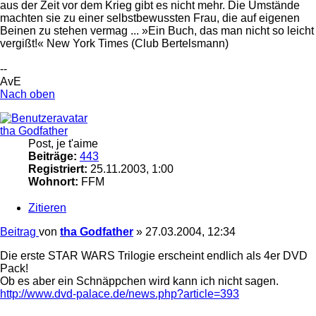
aus der Zeit vor dem Krieg gibt es nicht mehr. Die Umstände
machten sie zu einer selbstbewussten Frau, die auf eigenen
Beinen zu stehen vermag ... »Ein Buch, das man nicht so leicht
vergißt!« New York Times (Club Bertelsmann)
--
AvE
Nach oben
tha Godfather
Post, je t'aime
Beiträge:
443
Registriert:
25.11.2003, 1:00
Wohnort:
FFM
Zitieren
Beitrag
von
tha Godfather
»
27.03.2004, 12:34
Die erste STAR WARS Trilogie erscheint endlich als 4er DVD
Pack!
Ob es aber ein Schnäppchen wird kann ich nicht sagen.
http://www.dvd-palace.de/news.php?article=393