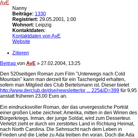
AvE
Nanny
Beiträge:
1330
Registriert:
29.05.2001, 1:00
Wohnort:
Leipzig
Kontaktdaten:
Kontaktdaten von AvE
Website
Zitieren
Beitrag
von
AvE
»
27.02.2004, 13:25
Den 520seitigen Roman zum Film "Unterwegs nach Cold
Mountain" kann man derzeit für ein Taschengeld erhalten,
sofern man Mitglied des Club Bertelsmann ist. Dieser bietet
http://www.derclub.de/dse/newsletter/pr ... 225&ID=399
für 9,95
anstatt früheren 23,00 Euro an.
Ein eindrucksvoller Roman, der das unvergessliche Porträt
einer großen Liebe zeichnet: Amerika, mitten in den Wirren des
Bürgerkriegs. Inman, der junge Soldat, wird zum Desserteur.
Verletzt zieht er durch ein zerstörtes Land in Richtung Heimat,
nach North Carolina. Die Sehnsucht nach dem Leben in
Frieden und die Liebe zu Ada treiben ihn voran. Doch die Ada