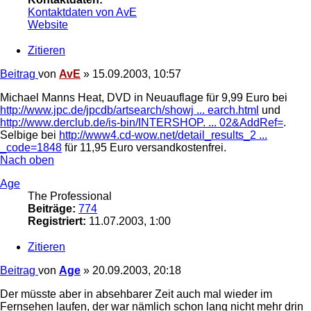
Kontaktdaten von AvE
Website
Zitieren
Beitrag
von
AvE
»
15.09.2003, 10:57
Michael Manns Heat, DVD in Neuauflage für 9,99 Euro bei
http://www.jpc.de/jpcdb/artsearch/showj ... earch.html
und
http://www.derclub.de/is-bin/INTERSHOP. ... 02&AddRef=
.
Selbige bei
http://www4.cd-wow.net/detail_results_2 ...
_code=1848
für 11,95 Euro versandkostenfrei.
Nach oben
Age
The Professional
Beiträge:
774
Registriert:
11.07.2003, 1:00
Zitieren
Beitrag
von
Age
»
20.09.2003, 20:18
Der müsste aber in absehbarer Zeit auch mal wieder im
Fernsehen laufen, der war nämlich schon lang nicht mehr drin