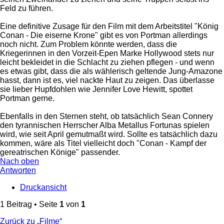
Feld zu führen.
Eine definitive Zusage für den Film mit dem Arbeitstitel "König
Conan - Die eiserne Krone" gibt es von Portman allerdings
noch nicht. Zum Problem könnte werden, dass die
Kriegerinnen in den Vorzeit-Epen Marke Hollywood stets nur
leicht bekleidet in die Schlacht zu ziehen pflegen - und wenn
es etwas gibt, dass die als wählerisch geltende Jung-Amazone
hasst, dann ist es, viel nackte Haut zu zeigen. Das überlasse
sie lieber Hupfdohlen wie Jennifer Love Hewitt, spottet
Portman gerne.
Ebenfalls in den Sternen steht, ob tatsächlich Sean Connery
den tyrannischen Herrscher Alba Metallus Fortunas spielen
wird, wie seit April gemutmaßt wird. Sollte es tatsächlich dazu
kommen, wäre als Titel vielleicht doch "Conan - Kampf der
gereatrischen Könige" passender.
Nach oben
Antworten
Druckansicht
1 Beitrag • Seite
1
von
1
Zurück zu „Filme“