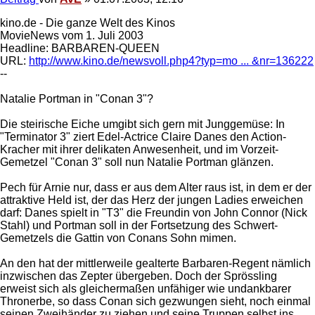
kino.de - Die ganze Welt des Kinos
MovieNews vom 1. Juli 2003
Headline: BARBAREN-QUEEN
URL:
http://www.kino.de/newsvoll.php4?typ=mo ... &nr=136222
--
Natalie Portman in "Conan 3"?
Die steirische Eiche umgibt sich gern mit Junggemüse: In
"Terminator 3" ziert Edel-Actrice Claire Danes den Action-
Kracher mit ihrer delikaten Anwesenheit, und im Vorzeit-
Gemetzel "Conan 3" soll nun Natalie Portman glänzen.
Pech für Arnie nur, dass er aus dem Alter raus ist, in dem er der
attraktive Held ist, der das Herz der jungen Ladies erweichen
darf: Danes spielt in "T3" die Freundin von John Connor (Nick
Stahl) und Portman soll in der Fortsetzung des Schwert-
Gemetzels die Gattin von Conans Sohn mimen.
An den hat der mittlerweile gealterte Barbaren-Regent nämlich
inzwischen das Zepter übergeben. Doch der Sprössling
erweist sich als gleichermaßen unfähiger wie undankbarer
Thronerbe, so dass Conan sich gezwungen sieht, noch einmal
seinen Zweihänder zu ziehen und seine Truppen selbst ins