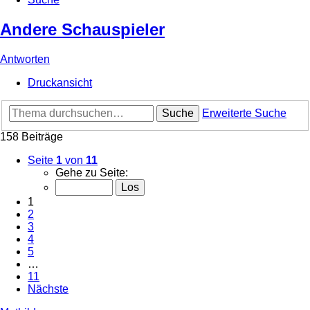
Andere Schauspieler
Antworten
Druckansicht
Suche
Erweiterte Suche
158 Beiträge
Seite
1
von
11
Gehe zu Seite:
1
2
3
4
5
…
11
Nächste