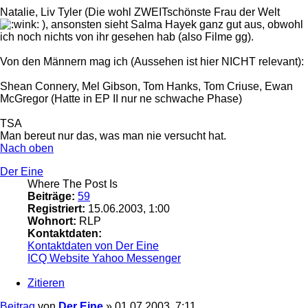
Natalie, Liv Tyler (Die wohl ZWEITschönste Frau der Welt
), ansonsten sieht Salma Hayek ganz gut aus, obwohl
ich noch nichts von ihr gesehen hab (also Filme gg).
Von den Männern mag ich (Aussehen ist hier NICHT relevant):
Shean Connery, Mel Gibson, Tom Hanks, Tom Criuse, Ewan
McGregor (Hatte in EP II nur ne schwache Phase)
TSA
Man bereut nur das, was man nie versucht hat.
Nach oben
Der Eine
Where The Post Is
Beiträge:
59
Registriert:
15.06.2003, 1:00
Wohnort:
RLP
Kontaktdaten:
Kontaktdaten von Der Eine
ICQ
Website
Yahoo Messenger
Zitieren
Beitrag
von
Der Eine
»
01.07.2003, 7:11