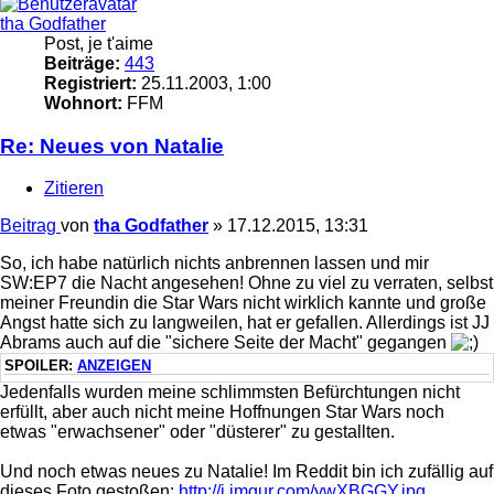
tha Godfather
Post, je t'aime
Beiträge:
443
Registriert:
25.11.2003, 1:00
Wohnort:
FFM
Re: Neues von Natalie
Zitieren
Beitrag
von
tha Godfather
»
17.12.2015, 13:31
So, ich habe natürlich nichts anbrennen lassen und mir
SW:EP7 die Nacht angesehen! Ohne zu viel zu verraten, selbst
meiner Freundin die Star Wars nicht wirklich kannte und große
Angst hatte sich zu langweilen, hat er gefallen. Allerdings ist JJ
Abrams auch auf die "sichere Seite der Macht" gegangen
SPOILER:
ANZEIGEN
Jedenfalls wurden meine schlimmsten Befürchtungen nicht
erfüllt, aber auch nicht meine Hoffnungen Star Wars noch
etwas "erwachsener" oder "düsterer" zu gestallten.
Und noch etwas neues zu Natalie! Im Reddit bin ich zufällig auf
dieses Foto gestoßen:
http://i.imgur.com/ywXBGGY.jpg