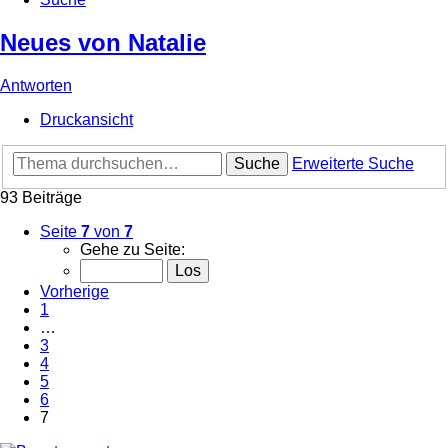
Neues von Natalie
Antworten
Druckansicht
Suche
Erweiterte Suche
93 Beiträge
Seite
7
von
7
Gehe zu Seite:
Vorherige
1
…
3
4
5
6
7