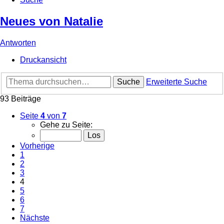
Neues von Natalie
Antworten
Druckansicht
Suche
Erweiterte Suche
93 Beiträge
Seite
4
von
7
Gehe zu Seite:
Vorherige
1
2
3
4
5
6
7
Nächste