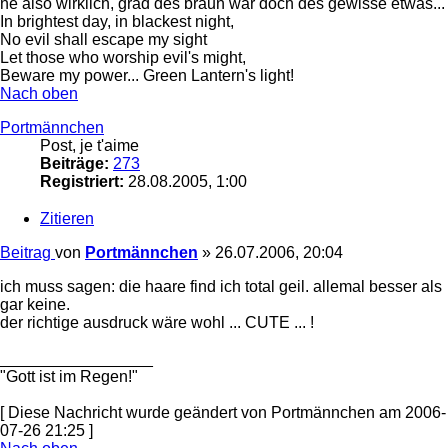
ne also wirklich, grad des braun war doch des gewisse etwas...
In brightest day, in blackest night,
No evil shall escape my sight
Let those who worship evil's might,
Beware my power... Green Lantern's light!
Nach oben
Portmännchen
Post, je t'aime
Beiträge:
273
Registriert:
28.08.2005, 1:00
Zitieren
Beitrag
von
Portmännchen
»
26.07.2006, 20:04
ich muss sagen: die haare find ich total geil. allemal besser als
gar keine.
der richtige ausdruck wäre wohl ... CUTE ... !
_________________
"Gott ist im Regen!"
[ Diese Nachricht wurde geändert von Portmännchen am 2006-
07-26 21:25 ]