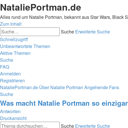
NataliePortman.de
Alles rund um Natalie Portman, bekannt aus Star Wars, Black 
Zum Inhalt
Suche
Erweiterte Suche
Schnellzugriff
Unbeantwortete Themen
Aktive Themen
Suche
FAQ
Anmelden
Registrieren
NataliePortman.de
Über Natalie Portman
Angehende Fans
Suche
Was macht Natalie Portman so einziga
Antworten
Druckansicht
Suche
Erweiterte Suche