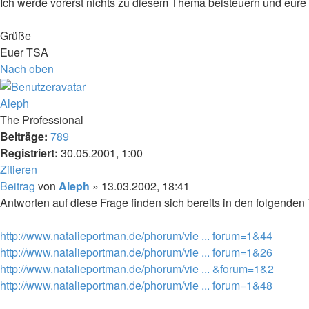
Ich werde vorerst nichts zu diesem Thema beisteuern und eur
Grüße
Euer TSA
Nach oben
Aleph
The Professional
Beiträge:
789
Registriert:
30.05.2001, 1:00
Zitieren
Beitrag
von
Aleph
»
13.03.2002, 18:41
Antworten auf diese Frage finden sich bereits in den folgenden
http://www.natalieportman.de/phorum/vie ... forum=1&44
http://www.natalieportman.de/phorum/vie ... forum=1&26
http://www.natalieportman.de/phorum/vie ... &forum=1&2
http://www.natalieportman.de/phorum/vie ... forum=1&48