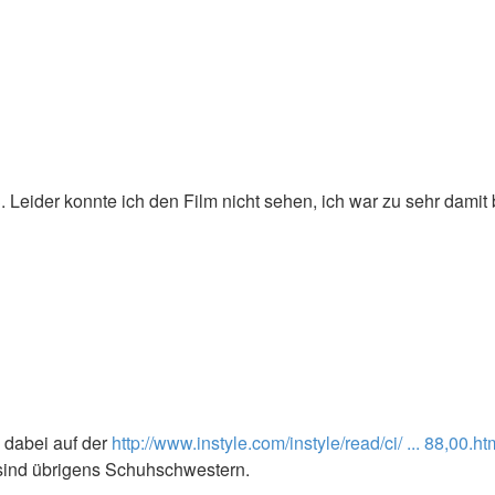
ß. Leider konnte ich den Film nicht sehen, ich war zu sehr dami
 dabei auf der
http://www.instyle.com/instyle/read/ci/ ... 88,00.ht
sind übrigens Schuhschwestern.