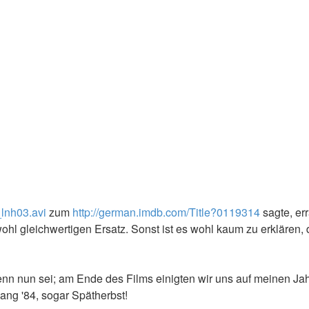
_lnh03.avi
zum
http://german.imdb.com/Title?0119314
sagte, er
ohl gleichwertigen Ersatz. Sonst ist es wohl kaum zu erkläre
 denn nun sei; am Ende des Films einigten wir uns auf meinen Ja
gang '84, sogar Spätherbst!