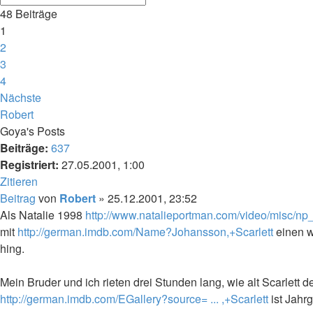
48 Beiträge
1
2
3
4
Nächste
Robert
Goya's Posts
Beiträge:
637
Registriert:
27.05.2001, 1:00
Zitieren
Beitrag
von
Robert
»
25.12.2001, 23:52
Als Natalie 1998
http://www.natalieportman.com/video/misc/np
mit
http://german.imdb.com/Name?Johansson,+Scarlett
einen w
hing.
Mein Bruder und ich rieten drei Stunden lang, wie alt Scarlett
http://german.imdb.com/EGallery?source= ... ,+Scarlett
ist Jahr