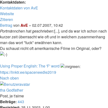
Kontaktdaten:
Kontaktdaten von AvE
Website
Zitieren
Beitrag
von
AvE
»
02.07.2007, 10:42
Portmännchen hat geschrieben:
[...], und da war ich schon nach
kurzer zeit überrascht wie oft und in welchem zusammenhang
man das wort "fuck" erwähnen kann.
Du schaust nicht oft amerikanische Filme im Original, oder?
Using Proper English: The 'F' word
https://linktr.ee/spaceneedle2019
Nach oben
tha Godfather
Post, je t'aime
Beiträge:
443
Registriert:
25.11.2003, 1:00