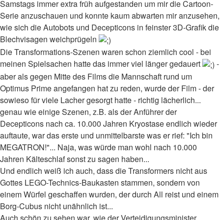
Samstags immer extra früh aufgestanden um mir die Cartoon-
Serie anzuschauen und konnte kaum abwarten mir anzusehen,
wie sich die Autobots und Decepticons in feinster 3D-Grafik die
Blechvisagen weichprügeln
Die Transformations-Szenen waren schon ziemlich cool - bei
meinen Spielsachen hatte das immer viel länger gedauert
-
aber als gegen Mitte des Films die Mannschaft rund um
Optimus Prime angefangen hat zu reden, wurde der Film - der
sowieso für viele Lacher gesorgt hatte - richtig lächerlich...
genau wie einige Szenen, z.B. als der Anführer der
Decepticons nach ca. 10.000 Jahren Kryostase endlich wieder
auftaute, war das erste und unmittelbarste was er rief: "Ich bin
MEGATRON!"... Naja, was würde man wohl nach 10.000
Jahren Kälteschlaf sonst zu sagen haben...
Und endlich weiß ich auch, dass die Transformers nicht aus
Gottes LEGO-Technics-Baukasten stammen, sondern von
einem Würfel geschaffen wurden, der durch All reist und einem
Borg-Cubus nicht unähnlich ist...
Auch schön zu sehen war, wie der Verteidigungsminister