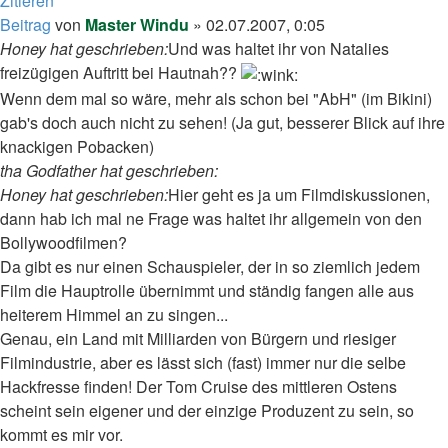
Zitieren
Beitrag
von
Master Windu
»
02.07.2007, 0:05
Honey hat geschrieben:
Und was haltet ihr von Natalies
freizügigen Auftritt bei Hautnah??
Wenn dem mal so wäre, mehr als schon bei "AbH" (im Bikini)
gab's doch auch nicht zu sehen! (Ja gut, besserer Blick auf ihre
knackigen Pobacken)
tha Godfather hat geschrieben:
Honey hat geschrieben:
Hier geht es ja um Filmdiskussionen,
dann hab ich mal ne Frage was haltet ihr allgemein von den
Bollywoodfilmen?
Da gibt es nur einen Schauspieler, der in so ziemlich jedem
Film die Hauptrolle übernimmt und ständig fangen alle aus
heiterem Himmel an zu singen...
Genau, ein Land mit Milliarden von Bürgern und riesiger
Filmindustrie, aber es lässt sich (fast) immer nur die selbe
Hackfresse finden! Der Tom Cruise des mittleren Ostens
scheint sein eigener und der einzige Produzent zu sein, so
kommt es mir vor.