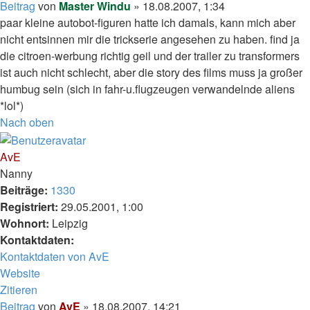
Beitrag
von
Master Windu
»
18.08.2007, 1:34
paar kleine autobot-figuren hatte ich damals, kann mich aber
nicht entsinnen mir die trickserie angesehen zu haben. find ja
die citroen-werbung richtig geil und der trailer zu transformers
ist auch nicht schlecht, aber die story des films muss ja großer
humbug sein (sich in fahr-u.flugzeugen verwandelnde aliens
*lol*)
Nach oben
AvE
Nanny
Beiträge:
1330
Registriert:
29.05.2001, 1:00
Wohnort:
Leipzig
Kontaktdaten:
Kontaktdaten von AvE
Website
Zitieren
Beitrag
von
AvE
»
18.08.2007, 14:21