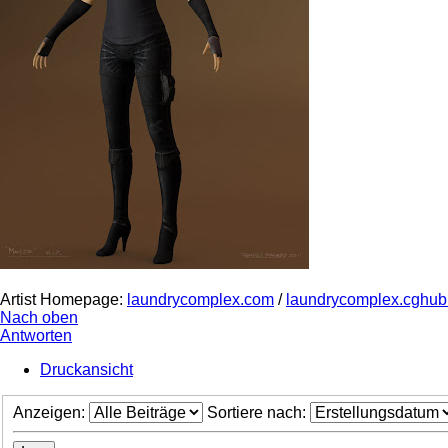
Artist Homepage:
laundrycomplex.com
/
laundrycomplex.cghu
Nach oben
Antworten
Druckansicht
Anzeigen:
Sortiere nach: