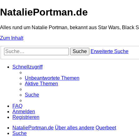
NataliePortman.de
Alles rund um Natalie Portman, bekannt aus Star Wars, Black 
Zum Inhalt
Suche
Erweiterte Suche
Schnellzugriff
Unbeantwortete Themen
Aktive Themen
Suche
FAQ
Anmelden
Registrieren
NataliePortman.de
Über alles andere
Querbeet
Suche