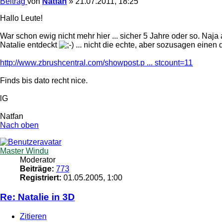
Beitrag
von
Natfan
»
21.07.2011, 18:25
Hallo Leute!
War schon ewig nicht mehr hier ... sicher 5 Jahre oder so. Naj
Natalie entdeckt
... nicht die echte, aber sozusagen einen
http://www.zbrushcentral.com/showpost.p ... stcount=11
Finds bis dato recht nice.
lG
Natfan
Nach oben
Master Windu
Moderator
Beiträge:
773
Registriert:
01.05.2005, 1:00
Re: Natalie in 3D
Zitieren