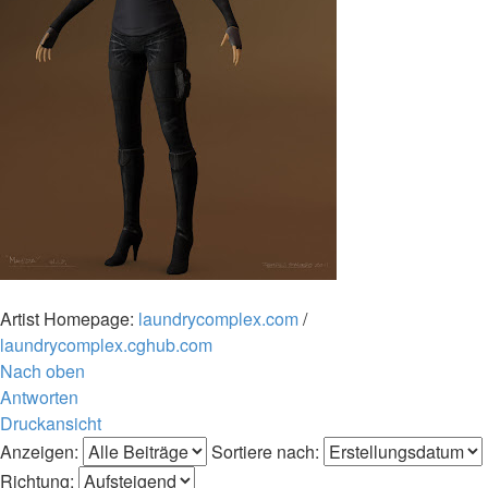
Artist Homepage:
laundrycomplex.com
/
laundrycomplex.cghub.com
Nach oben
Antworten
Druckansicht
Anzeigen:
Sortiere nach:
Richtung: