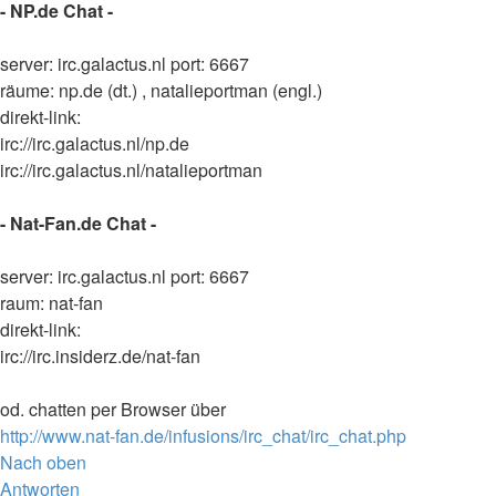
- NP.de Chat -
server: irc.galactus.nl port: 6667
räume: np.de (dt.) , natalieportman (engl.)
direkt-link:
irc://irc.galactus.nl/np.de
irc://irc.galactus.nl/natalieportman
- Nat-Fan.de Chat -
server: irc.galactus.nl port: 6667
raum: nat-fan
direkt-link:
irc://irc.insiderz.de/nat-fan
od. chatten per Browser über
http://www.nat-fan.de/infusions/irc_chat/irc_chat.php
Nach oben
Antworten