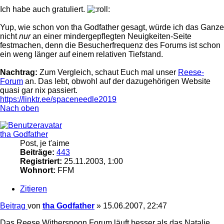
Ich habe auch gratuliert.
Yup, wie schon von tha Godfather gesagt, würde ich das Ganze
nicht
nur
an einer mindergepflegten Neuigkeiten-Seite
festmachen, denn die Besucherfrequenz des Forums ist schon
ein weng länger auf einem relativen Tiefstand.
Nachtrag:
Zum Vergleich, schaut Euch mal unser
Reese-
Forum
an. Das lebt, obwohl auf der dazugehörigen Website
quasi gar nix passiert.
https://linktr.ee/spaceneedle2019
Nach oben
tha Godfather
Post, je t'aime
Beiträge:
443
Registriert:
25.11.2003, 1:00
Wohnort:
FFM
Zitieren
Beitrag
von
tha Godfather
»
15.06.2007, 22:47
Das Reese Witherspoon Forum läuft besser als das Natalie