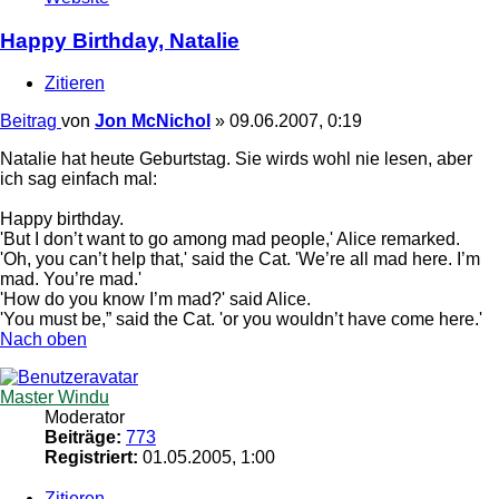
Happy Birthday, Natalie
Zitieren
Beitrag
von
Jon McNichol
»
09.06.2007, 0:19
Natalie hat heute Geburtstag. Sie wirds wohl nie lesen, aber
ich sag einfach mal:
Happy birthday.
'But I don’t want to go among mad people,' Alice remarked.
'Oh, you can’t help that,' said the Cat. 'We’re all mad here. I’m
mad. You’re mad.'
'How do you know I’m mad?' said Alice.
'You must be,” said the Cat. 'or you wouldn’t have come here.'
Nach oben
Master Windu
Moderator
Beiträge:
773
Registriert:
01.05.2005, 1:00
Zitieren