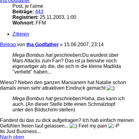
tha Godfather
Post, je t'aime
Beiträge:
443
Registriert:
25.11.2003, 1:00
Wohnort:
FFM
Zitieren
Beitrag
von
tha Godfather
»
15.06.2007, 23:14
Mega Bombus hat geschrieben:
Du wurdest über
Mars Attacks zum Fan? Das ist ja beinahe noch
eigenartiger als die, die sich in die kleine Madilda
"verliebt" haben...
Wieso? Neben den ganzen Marsianern hat Natalie schon
damals einen sehr attraktiven Eindruck gemacht
Mega Bombus hat geschrieben:
Haha, das kann ich
auch. (An dieser Stelle bitte einen Schmalztopf
unter den Bildschirm stellen)
Fandest du das zu dick aufgetragen? Ich hab einfach meinen
Gefühlen freien lauf gelassen...
Feel my pain
Its Just Business...
Nach oben