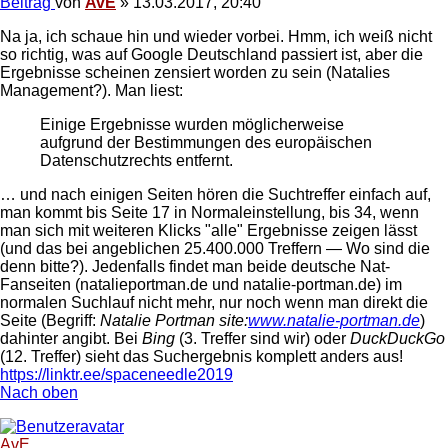
Beitrag
von
AvE
»
13.03.2017, 20:40
Na ja, ich schaue hin und wieder vorbei. Hmm, ich weiß nicht
so richtig, was auf Google Deutschland passiert ist, aber die
Ergebnisse scheinen zensiert worden zu sein (Natalies
Management?). Man liest:
Einige Ergebnisse wurden möglicherweise
aufgrund der Bestimmungen des europäischen
Datenschutzrechts entfernt.
… und nach einigen Seiten hören die Suchtreffer einfach auf,
man kommt bis Seite 17 in Normaleinstellung, bis 34, wenn
man sich mit weiteren Klicks "alle" Ergebnisse zeigen lässt
(und das bei angeblichen 25.400.000 Treffern — Wo sind die
denn bitte?). Jedenfalls findet man beide deutsche Nat-
Fanseiten (natalieportman.de und natalie-portman.de) im
normalen Suchlauf nicht mehr, nur noch wenn man direkt die
Seite (Begriff:
Natalie Portman site:
www.natalie-portman.de
)
dahinter angibt. Bei
Bing
(3. Treffer sind wir) oder
DuckDuckGo
(12. Treffer) sieht das Suchergebnis komplett anders aus!
https://linktr.ee/spaceneedle2019
Nach oben
AvE