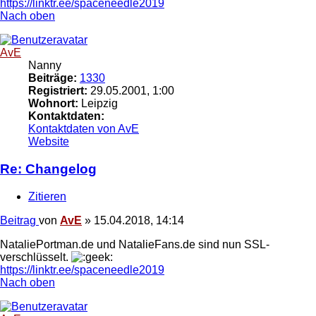
https://linktr.ee/spaceneedle2019
Nach oben
AvE
Nanny
Beiträge:
1330
Registriert:
29.05.2001, 1:00
Wohnort:
Leipzig
Kontaktdaten:
Kontaktdaten von AvE
Website
Re: Changelog
Zitieren
Beitrag
von
AvE
»
15.04.2018, 14:14
NataliePortman.de und NatalieFans.de sind nun SSL-
verschlüsselt.
https://linktr.ee/spaceneedle2019
Nach oben