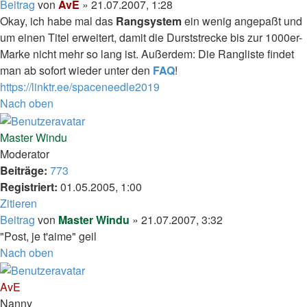
Beitrag
von
AvE
»
21.07.2007, 1:28
Okay, ich habe mal das
Rangsystem
ein wenig angepaßt und
um einen Titel erweitert, damit die Durststrecke bis zur 1000er-
Marke nicht mehr so lang ist. Außerdem: Die Rangliste findet
man ab sofort wieder unter den
FAQ
!
https://linktr.ee/spaceneedle2019
Nach oben
Master Windu
Moderator
Beiträge:
773
Registriert:
01.05.2005, 1:00
Zitieren
Beitrag
von
Master Windu
»
21.07.2007, 3:32
"Post, je t'aime" geil
Nach oben
AvE
Nanny