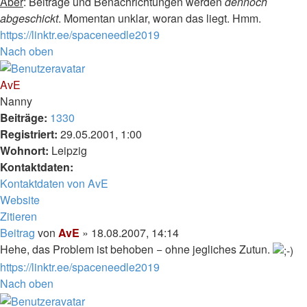
Aber
: Beiträge und Benachrichtungen werden
dennoch
abgeschickt
. Momentan unklar, woran das liegt. Hmm.
https://linktr.ee/spaceneedle2019
Nach oben
AvE
Nanny
Beiträge:
1330
Registriert:
29.05.2001, 1:00
Wohnort:
Leipzig
Kontaktdaten:
Kontaktdaten von AvE
Website
Zitieren
Beitrag
von
AvE
»
18.08.2007, 14:14
Hehe, das Problem ist behoben − ohne jegliches Zutun.
https://linktr.ee/spaceneedle2019
Nach oben