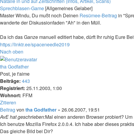
Natalie in und auf Zeitschriften (Infos, Artikel, Scans)
Sprechblasen-Game
[Allgemeines Gelaber]
Master Windu, Du mußt noch Deinen
Resümee-Beitrag
in "Spr
wanderte der Diskussionfaden "Ah" in den Müll.
Da ich das Ganze manuell editiert habe, dürft Ihr ruhig Eure 
https://linktr.ee/spaceneedle2019
Nach oben
tha Godfather
Post, je t'aime
Beiträge:
443
Registriert:
25.11.2003, 1:00
Wohnort:
FFM
Zitieren
Beitrag
von
tha Godfather
»
26.06.2007, 19:51
AvE hat geschrieben:
Mal einen anderen Browser probiert? Um 
Ich benutze Mozilla Firefox 2.0.0.4. Ich habe aber dieses prak
Das gleiche Bild bei Dir?