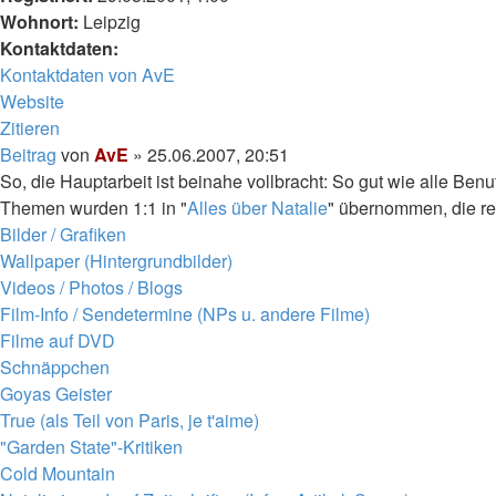
Wohnort:
Leipzig
Kontaktdaten:
Kontaktdaten von AvE
Website
Zitieren
Beitrag
von
AvE
»
25.06.2007, 20:51
So, die Hauptarbeit ist beinahe vollbracht: So gut wie alle B
Themen wurden 1:1 in "
Alles über Natalie
" übernommen, die re
Bilder / Grafiken
Wallpaper (Hintergrundbilder)
Videos / Photos / Blogs
Film-Info / Sendetermine (NPs u. andere Filme)
Filme auf DVD
Schnäppchen
Goyas Geister
True (als Teil von Paris, je t'aime)
"Garden State"-Kritiken
Cold Mountain