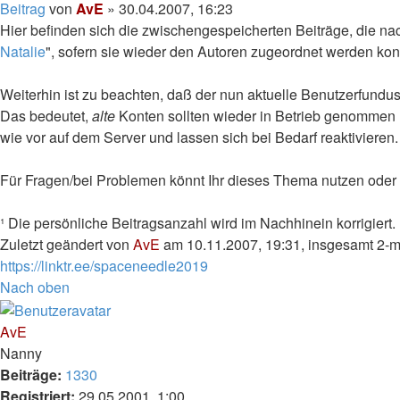
Beitrag
von
AvE
»
30.04.2007, 16:23
Hier befinden sich die zwischengespeicherten Beiträge, die n
Natalie
", sofern sie wieder den Autoren zugeordnet werden kon
Weiterhin ist zu beachten, daß der nun aktuelle Benutzerfund
Das bedeutet,
alte
Konten sollten wieder in Betrieb genommen un
wie vor auf dem Server und lassen sich bei Bedarf reaktivieren
Für Fragen/bei Problemen könnt Ihr dieses Thema nutzen oder 
¹ Die persönliche Beitragsanzahl wird im Nachhinein korrigiert.
Zuletzt geändert von
AvE
am 10.11.2007, 19:31, insgesamt 2-m
https://linktr.ee/spaceneedle2019
Nach oben
AvE
Nanny
Beiträge:
1330
Registriert:
29.05.2001, 1:00