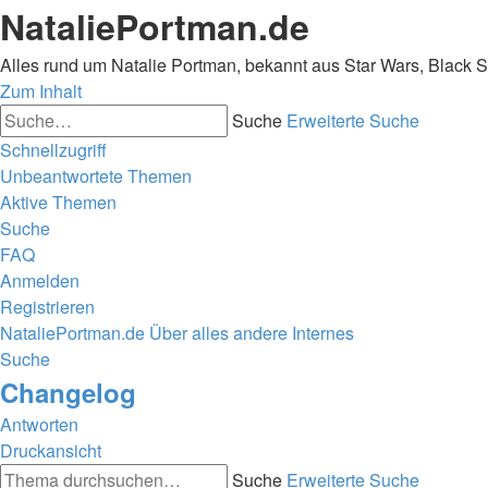
NataliePortman.de
Alles rund um Natalie Portman, bekannt aus Star Wars, Black 
Zum Inhalt
Suche
Erweiterte Suche
Schnellzugriff
Unbeantwortete Themen
Aktive Themen
Suche
FAQ
Anmelden
Registrieren
NataliePortman.de
Über alles andere
Internes
Suche
Changelog
Antworten
Druckansicht
Suche
Erweiterte Suche