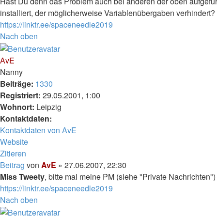
Hast Du denn das Problem auch bei anderen der oben aufgefüh
installiert, der möglicherweise Variablenübergaben verhindert? I
https://linktr.ee/spaceneedle2019
Nach oben
AvE
Nanny
Beiträge:
1330
Registriert:
29.05.2001, 1:00
Wohnort:
Leipzig
Kontaktdaten:
Kontaktdaten von AvE
Website
Zitieren
Beitrag
von
AvE
»
27.06.2007, 22:30
Miss Tweety
, bitte mal meine PM (siehe "Private Nachrichten"
https://linktr.ee/spaceneedle2019
Nach oben