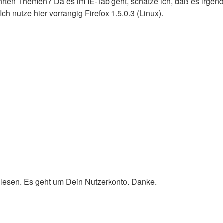
rten Themen? Da es im IE-Tab geht, schätze ich, daß es irgen
ch nutze hier vorrangig Firefox 1.5.0.3 (Linux).
) lesen. Es geht um Dein Nutzerkonto. Danke.