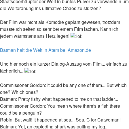
Staatsoberhäupter der Welt in buntes Pulver zu verwandeln um
die Weltordnung ins ultimative Chaos zu stürzen?
Der Film war nicht als Komödie geplant gewesen, trotzdem
musste ich selten so sehr bei einem Film lachen. Kann ich
jedem wärmstens ans Herz legen!
Batman hält die Welt in Atem bei Amazon.de
Und hier noch ein kurzer Dialog-Auszug vom Film... einfach zu
lächerlich...
Commissoner Gordon: It could be any one of them... But which
one? Which ones?
Batman: Pretty fishy what happened to me on that ladder...
Commissoner Gordon: You mean where there's a fish there
could be a penguin?
Robin: But wait! It happened at sea... Sea. C for Catwoman!
Batman: Yet, an exploding shark was pulling my leg...