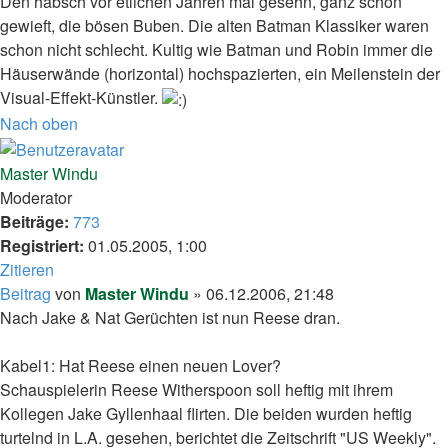
Den habsch vor etlichen Jahren mal gesehn, ganz schön
gewieft, die bösen Buben. Die alten Batman Klassiker waren
schon nicht schlecht. Kultig wie Batman und Robin immer die
Häuserwände (horizontal) hochspazierten, ein Meilenstein der
Visual-Effekt-Künstler.
Nach oben
Master Windu
Moderator
Beiträge:
773
Registriert:
01.05.2005, 1:00
Zitieren
Beitrag
von
Master Windu
»
06.12.2006, 21:48
Nach Jake & Nat Gerüchten ist nun Reese dran.
Kabel1: Hat Reese einen neuen Lover?
Schauspielerin Reese Witherspoon soll heftig mit ihrem
Kollegen Jake Gyllenhaal flirten. Die beiden wurden heftig
turtelnd in L.A. gesehen, berichtet die Zeitschrift "US Weekly".