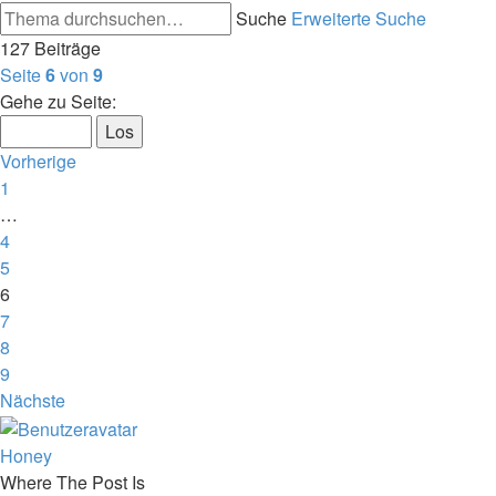
Suche
Erweiterte Suche
127 Beiträge
Seite
6
von
9
Gehe zu Seite:
Vorherige
1
…
4
5
6
7
8
9
Nächste
Honey
Where The Post Is