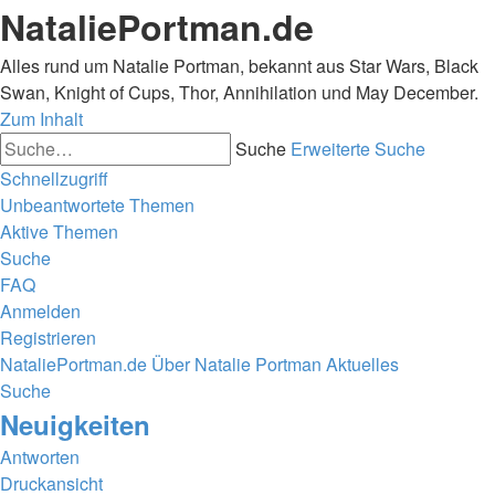
NataliePortman.de
Alles rund um Natalie Portman, bekannt aus Star Wars, Black
Swan, Knight of Cups, Thor, Annihilation und May December.
Zum Inhalt
Suche
Erweiterte Suche
Schnellzugriff
Unbeantwortete Themen
Aktive Themen
Suche
FAQ
Anmelden
Registrieren
NataliePortman.de
Über Natalie Portman
Aktuelles
Suche
Neuigkeiten
Antworten
Druckansicht