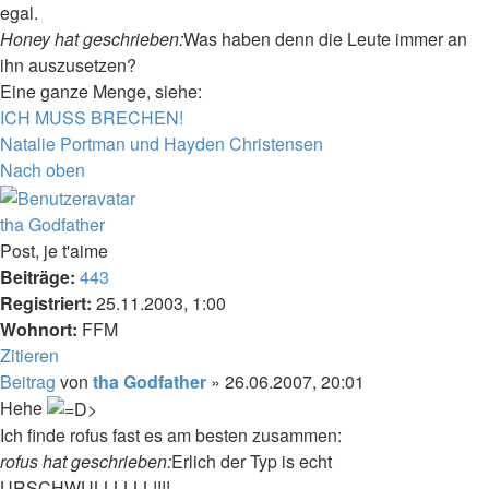
egal.
Honey hat geschrieben:
Was haben denn die Leute immer an
ihn auszusetzen?
Eine ganze Menge, siehe:
ICH MUSS BRECHEN!
Natalie Portman und Hayden Christensen
Nach oben
tha Godfather
Post, je t'aime
Beiträge:
443
Registriert:
25.11.2003, 1:00
Wohnort:
FFM
Zitieren
Beitrag
von
tha Godfather
»
26.06.2007, 20:01
Hehe
Ich finde rofus fast es am besten zusammen:
rofus hat geschrieben:
Erlich der Typ is echt
URSCHWULLLLLL!!!!