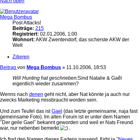
Nach oben
Mega Bombus
Post Attacks!
Beiträge:
215
Registriert:
02.01.2006, 1:00
Wohnort:
AKW Zwentendorf, das sicherste AKW der
Welt
Zitieren
Beitrag
von
Mega Bombus
»
11.10.2006, 18:53
Will Hunting hat geschrieben:
Sind Natalie & Gaêl
eigentlich wieder zusammen?
Wenns nach
denen
geht nicht, aber Nat könnte ja auch nur
zwecks Marketing missbraucht worden sein.
Und zum Teufel das ist
Gael
(das letzte gemeinsame, naja fast
gemeinsame Foto). Im alten Forum ist er unter dem Namen
"Der geile Gael" bekannt geworden und weil er Nats Freund
war, nur nebenbei bemerkt
.
Ich find den Namen dieses Fadens passend, fürht ja
"Neues