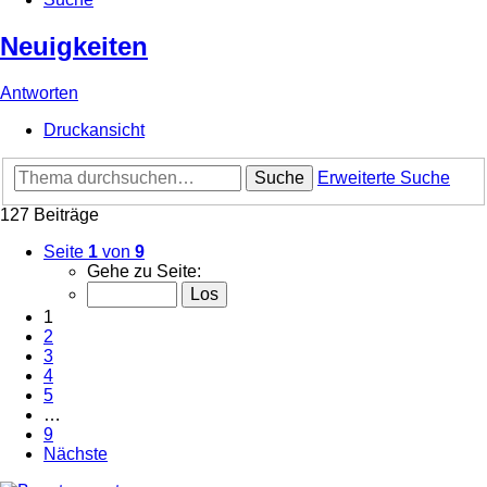
Neuigkeiten
Antworten
Druckansicht
Suche
Erweiterte Suche
127 Beiträge
Seite
1
von
9
Gehe zu Seite:
1
2
3
4
5
…
9
Nächste