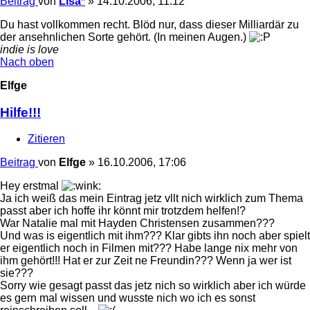
Beitrag
von
Lisa*
»
14.10.2006, 11:12
Du hast vollkommen recht. Blöd nur, dass dieser Milliardär zu
der ansehnlichen Sorte gehört. (In meinen Augen.)
indie is love
Nach oben
Elfge
Hilfe!!!
Zitieren
Beitrag
von
Elfge
»
16.10.2006, 17:06
Hey erstmal
Ja ich weiß das mein Eintrag jetz vllt nich wirklich zum Thema
passt aber ich hoffe ihr könnt mir trotzdem helfen!?
War Natalie mal mit Hayden Christensen zusammen???
Und was is eigentlich mit ihm??? Klar gibts ihn noch aber spielt
er eigentlich noch in Filmen mit??? Habe lange nix mehr von
ihm gehört!!! Hat er zur Zeit ne Freundin??? Wenn ja wer ist
sie???
Sorry wie gesagt passt das jetz nich so wirklich aber ich würde
es gern mal wissen und wusste nich wo ich es sonst