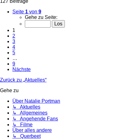
127 Beiträge
Seite
1
von
9
Gehe zu Seite:
1
2
3
4
5
…
9
Nächste
Zurück zu „Aktuelles“
Gehe zu
Über Natalie Portman
↳ Aktuelles
↳ Allgemeines
↳ Angehende Fans
↳ Filme
Über alles andere
↳ Querbeet