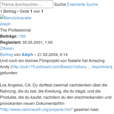
Suche
Erweiterte Suche
1 Beitrag • Seite
1
von
1
Aleph
The Professional
Beiträge:
789
Registriert:
30.05.2001, 1:00
Zitieren
Beitrag
von
Aleph
»
21.02.2004, 0:14
Und noch ein kleines Filmprojekt von Natalie hat Amazing
Andy (
http://pub175.ezboard.com/fbase37sdiscu ... lieportman
)
gefunden:
Los Angeles, CA. Du dürftest zweimal nachdenken über die
Nahrung, die du isst, die Kleidung, die du trägst, und die
Produkte, die du kaufst, nachdem du den erschreckenden und
provokanten neuen Dokumentarfilm
"
http://www.nationearth.org/projects.htm
" gesehen hast.