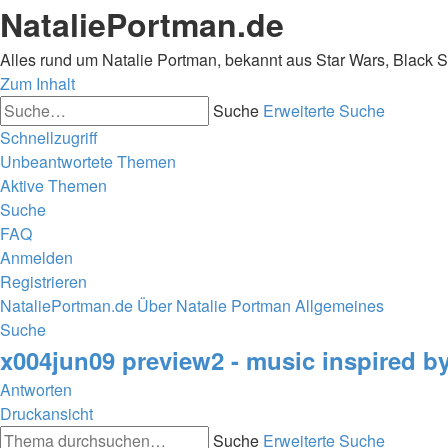
NataliePortman.de
Alles rund um Natalie Portman, bekannt aus Star Wars, Black 
Zum Inhalt
Suche
Erweiterte Suche
Schnellzugriff
Unbeantwortete Themen
Aktive Themen
Suche
FAQ
Anmelden
Registrieren
NataliePortman.de
Über Natalie Portman
Allgemeines
Suche
x004jun09 preview2 - music inspired b
Antworten
Druckansicht
Suche
Erweiterte Suche