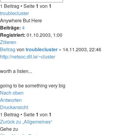
1 Beitrag • Seite
1
von
1
troublecluster
Anywhere But Here
Beiträge:
4
Registriert:
01.10.2003, 1:00
Zitieren
Beitrag
von
troublecluster
»
14.11.2003, 22:46
http://netsoc.dit.ie/~cluster
worth a listen...
going to be something very big
Nach oben
Antworten
Druckansicht
1 Beitrag • Seite
1
von
1
Zurück zu „Allgemeines“
Gehe zu