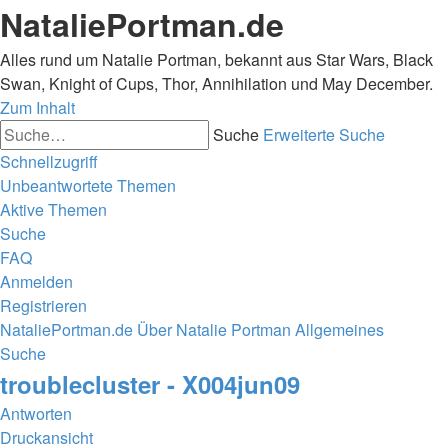
NataliePortman.de
Alles rund um Natalie Portman, bekannt aus Star Wars, Black
Swan, Knight of Cups, Thor, Annihilation und May December.
Zum Inhalt
Suche
Erweiterte Suche
Schnellzugriff
Unbeantwortete Themen
Aktive Themen
Suche
FAQ
Anmelden
Registrieren
NataliePortman.de
Über Natalie Portman
Allgemeines
Suche
troublecluster - X004jun09
Antworten
Druckansicht