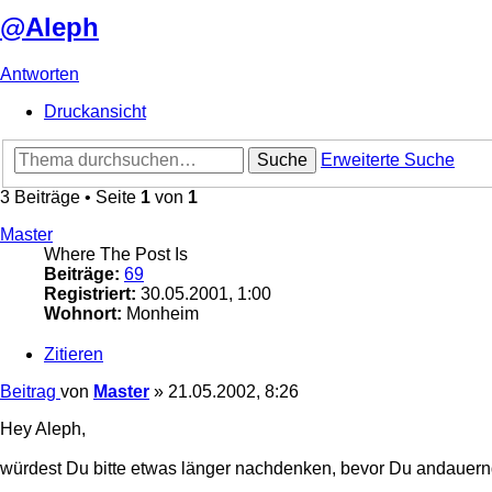
@Aleph
Antworten
Druckansicht
Suche
Erweiterte Suche
3 Beiträge • Seite
1
von
1
Master
Where The Post Is
Beiträge:
69
Registriert:
30.05.2001, 1:00
Wohnort:
Monheim
Zitieren
Beitrag
von
Master
»
21.05.2002, 8:26
Hey Aleph,
würdest Du bitte etwas länger nachdenken, bevor Du andauernd