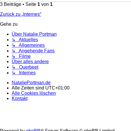
3 Beiträge • Seite
1
von
1
Zurück zu „Internes“
Gehe zu
Über Natalie Portman
↳ Aktuelles
↳ Allgemeines
↳ Angehende Fans
↳ Filme
Über alles andere
↳ Querbeet
↳ Internes
NataliePortman.de
Alle Zeiten sind
UTC+01:00
Alle Cookies löschen
Kontakt
Powered by
phpBB
® Forum Software © phpBB Limited