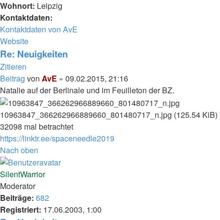
Wohnort:
Leipzig
Kontaktdaten:
Kontaktdaten von AvE
Website
Re: Neuigkeiten
Zitieren
Beitrag
von
AvE
»
09.02.2015, 21:16
Natalie auf der Berlinale und im Feuilleton der BZ.
10963847_366262966889660_801480717_n.jpg (125.54 KiB)
32098 mal betrachtet
https://linktr.ee/spaceneedle2019
Nach oben
SilentWarrior
Moderator
Beiträge:
682
Registriert:
17.06.2003, 1:00