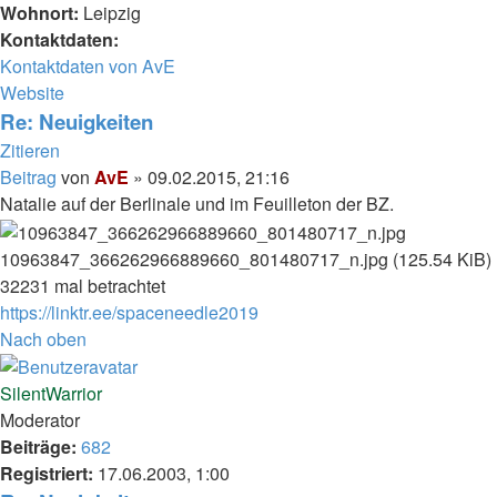
Wohnort:
Leipzig
Kontaktdaten:
Kontaktdaten von AvE
Website
Re: Neuigkeiten
Zitieren
Beitrag
von
AvE
»
09.02.2015, 21:16
Natalie auf der Berlinale und im Feuilleton der BZ.
10963847_366262966889660_801480717_n.jpg (125.54 KiB)
32231 mal betrachtet
https://linktr.ee/spaceneedle2019
Nach oben
SilentWarrior
Moderator
Beiträge:
682
Registriert:
17.06.2003, 1:00