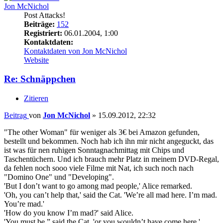
Jon McNichol
Post Attacks!
Beiträge:
152
Registriert:
06.01.2004, 1:00
Kontaktdaten:
Kontaktdaten von Jon McNichol
Website
Re: Schnäppchen
Zitieren
Beitrag
von
Jon McNichol
»
15.09.2012, 22:32
"The other Woman" für weniger als 3€ bei Amazon gefunden,
bestellt und bekommen. Noch hab ich ihn mir nicht angeguckt, das
ist was für nen ruhigen Sonntagnachmittag mit Chips und
Taschentüchern. Und ich brauch mehr Platz in meinem DVD-Regal,
da fehlen noch sooo viele Filme mit Nat, ich such noch nach
"Domino One" und "Developing".
'But I don’t want to go among mad people,' Alice remarked.
'Oh, you can’t help that,' said the Cat. 'We’re all mad here. I’m mad.
You’re mad.'
'How do you know I’m mad?' said Alice.
'You must be,” said the Cat. 'or you wouldn’t have come here.'