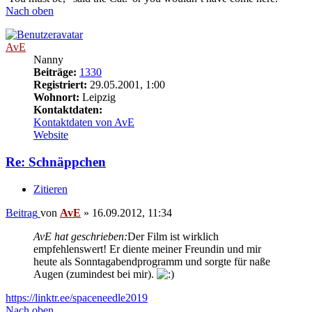
Nach oben
AvE
Nanny
Beiträge:
1330
Registriert:
29.05.2001, 1:00
Wohnort:
Leipzig
Kontaktdaten:
Kontaktdaten von AvE
Website
Re: Schnäppchen
Zitieren
Beitrag
von
AvE
»
16.09.2012, 11:34
AvE hat geschrieben:
Der Film ist wirklich
empfehlenswert! Er diente meiner Freundin und mir
heute als Sonntagabendprogramm und sorgte für naße
Augen (zumindest bei mir).
https://linktr.ee/spaceneedle2019
Nach oben