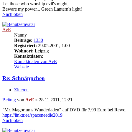
Let those who worship evil's might,
Beware my power... Green Lantern's light!
Nach oben
AvE
Nanny
Beiträge:
1330
Registriert:
29.05.2001, 1:00
Wohnort:
Leipzig
Kontaktdaten:
Kontaktdaten von AvE
Website
Re: Schnäppchen
Zitieren
Beitrag
von
AvE
»
28.11.2011, 12:21
"Mr. Magoriums Wunderladen" auf DVD für 7,99 Euro bei Rewe.
https://linktr.ee/spaceneedle2019
Nach oben