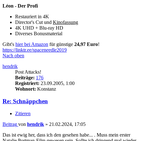
Léon - Der Profi
Restauriert in 4K
Director's Cut und
Kinofassung
4K UHD + Blu-ray HD
Diverses Bonusmaterial
Gibt's
hier bei Amazon
für günstige
24,97 Euro
!
https://linktr.ee/spaceneedle2019
Nach oben
hendrik
Post Attacks!
Beiträge:
176
Registriert:
23.09.2005, 1:00
Wohnort:
Konstanz
Re: Schnäppchen
Zitieren
Beitrag
von
hendrik
»
21.02.2024, 17:05
Das ist ewig her, dass ich den gesehen habe... . Muss mein erster
Natalie Portman-Film gewesen sein. Sollte ich dringend mal wieder