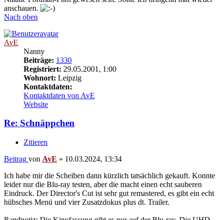
anschauen.
Nach oben
AvE
Nanny
Beiträge:
1330
Registriert:
29.05.2001, 1:00
Wohnort:
Leipzig
Kontaktdaten:
Kontaktdaten von AvE
Website
Re: Schnäppchen
Zitieren
Beitrag
von
AvE
»
10.03.2024, 13:34
Ich habe mir die Scheiben dann kürzlich tatsächlich gekauft. Konnte
leider nur die Blu-ray testen, aber die macht einen echt sauberen
Eindruck. Der Director's Cut ist sehr gut remastered, es gibt ein echt
hübsches Menü und vier Zusatzdokus plus dt. Trailer.
Randnotiz: Die Kinofassung gibt es nur auf der Blu-ray. Die UHD