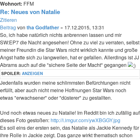
Wohnort:
FFM
Re: Neues von Natalie
Zitieren
Beitrag
von
tha Godfather
»
17.12.2015, 13:31
So, ich habe natürlich nichts anbrennen lassen und mir
SW:EP7 die Nacht angesehen! Ohne zu viel zu verraten, selbst
meiner Freundin die Star Wars nicht wirklich kannte und große
Angst hatte sich zu langweilen, hat er gefallen. Allerdings ist JJ
Abrams auch auf die "sichere Seite der Macht" gegangen
SPOILER:
ANZEIGEN
Jedenfalls wurden meine schlimmsten Befürchtungen nicht
erfüllt, aber auch nicht meine Hoffnungen Star Wars noch
etwas "erwachsener" oder "düsterer" zu gestallten.
Und noch etwas neues zu Natalie! Im Reddit bin ich zufällig auf
dieses Foto gestoßen:
http://i.imgur.com/ywXBGGY.jpg
Es soll eins der ersten sein, das Natalie als Jackie Kennedy für
ihre Rolle in Jackie zeigt. Das ganze wirkt thematisch schon