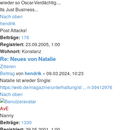
wieder so Oscar-Verdächtig....
Its Just Business...
Nach oben
hendrik
Post Attacks!
Beiträge:
176
Registriert:
23.09.2005, 1:00
Wohnort:
Konstanz
Re: Neues von Natalie
Zitieren
Beitrag
von
hendrik
»
09.03.2024, 10:23
Natalie ist wieder Single:
https://web.de/magazine/unterhaltung/st ... n-39412976
Nach oben
AvE
Nanny
Beiträge:
1330
Registriert:
29.05.2001, 1:00