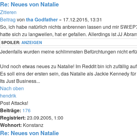
Re: Neues von Natalie
Zitieren
Beitrag
von
tha Godfather
»
17.12.2015, 13:31
So, ich habe natürlich nichts anbrennen lassen und mir SW:EP7
hatte sich zu langweilen, hat er gefallen. Allerdings ist JJ Ab
SPOILER:
ANZEIGEN
Jedenfalls wurden meine schlimmsten Befürchtungen nicht erfül
Und noch etwas neues zu Natalie! Im Reddit bin ich zufällig au
Es soll eins der ersten sein, das Natalie als Jackie Kennedy für
Its Just Business...
Nach oben
hendrik
Post Attacks!
Beiträge:
176
Registriert:
23.09.2005, 1:00
Wohnort:
Konstanz
Re: Neues von Natalie