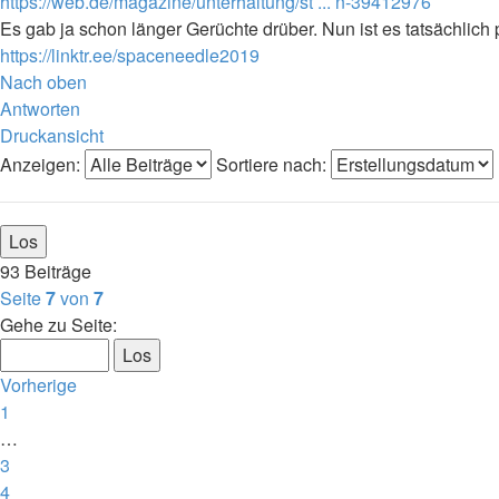
https://web.de/magazine/unterhaltung/st ... n-39412976
Es gab ja schon länger Gerüchte drüber. Nun ist es tatsächlich p
https://linktr.ee/spaceneedle2019
Nach oben
Antworten
Druckansicht
Anzeigen:
Sortiere nach:
93 Beiträge
Seite
7
von
7
Gehe zu Seite:
Vorherige
1
…
3
4