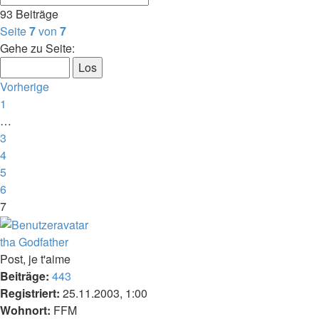
93 Beiträge
Seite
7
von
7
Gehe zu Seite:
Vorherige
1
…
3
4
5
6
7
tha Godfather
Post, je t'aime
Beiträge:
443
Registriert:
25.11.2003, 1:00
Wohnort:
FFM