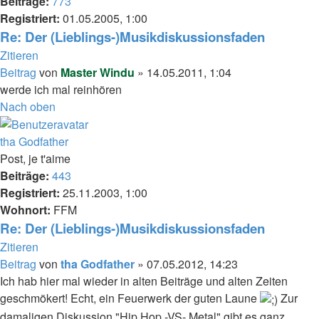
Beiträge:
773
Registriert:
01.05.2005, 1:00
Re: Der (Lieblings-)Musikdiskussionsfaden
Zitieren
Beitrag
von
Master Windu
»
14.05.2011, 1:04
werde ich mal reinhören
Nach oben
tha Godfather
Post, je t'aime
Beiträge:
443
Registriert:
25.11.2003, 1:00
Wohnort:
FFM
Re: Der (Lieblings-)Musikdiskussionsfaden
Zitieren
Beitrag
von
tha Godfather
»
07.05.2012, 14:23
Ich hab hier mal wieder in alten Beiträge und alten Zeiten
geschmökert! Echt, ein Feuerwerk der guten Laune
Zur
damaligen Diskussion "Hip Hop -VS- Metal" gibt es ganz