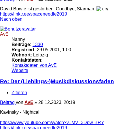
David Bowie ist gestorben. Goodbye, Starman.
https://linktr.ee/spaceneedle2019
Nach oben
AvE
Nanny
Beiträge:
1330
Registriert:
29.05.2001, 1:00
Wohnort:
Leipzig
Kontaktdaten:
Kontaktdaten von AvE
Website
Re: Der (Lieblings-)Musikdiskussionsfaden
Zitieren
Beitrag
von
AvE
»
28.12.2023, 20:19
Kavinsky - Nightcall
https://www.youtube.com/watch?v=MV_3Dpw-BRY
https://linktr.ee/spaceneedle2019