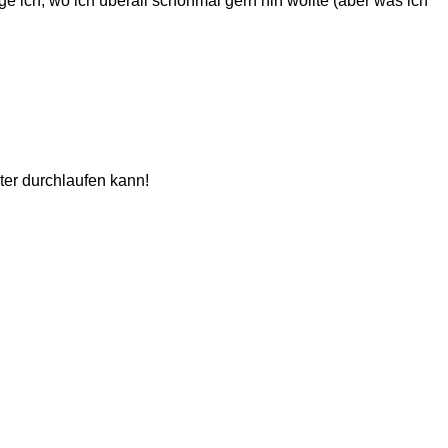
 ich, wo ich überall schonmal gern hin wollte (aber was ich
ter durchlaufen kann!