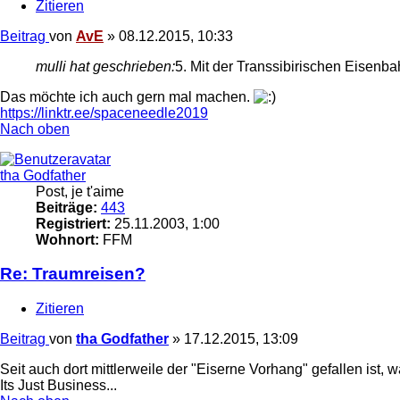
Zitieren
Beitrag
von
AvE
»
08.12.2015, 10:33
mulli hat geschrieben:
5. Mit der Transsibirischen Eisenb
Das möchte ich auch gern mal machen.
https://linktr.ee/spaceneedle2019
Nach oben
tha Godfather
Post, je t'aime
Beiträge:
443
Registriert:
25.11.2003, 1:00
Wohnort:
FFM
Re: Traumreisen?
Zitieren
Beitrag
von
tha Godfather
»
17.12.2015, 13:09
Seit auch dort mittlerweile der "Eiserne Vorhang" gefallen ist,
Its Just Business...