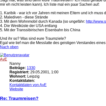
Sagt mal, was sind denn eure Traumreisen? Ich muss gerade di
mir eh nicht leisten kann). Ich liste mal ein paar Sachen auf:
1. Karibik - war ich vor Jahren mit meinen Eltern und ich muss
2. Malediven - diese Strände
3. Mit dem Wohnmobil durch Kanada (so ungefähr:
http://www.
4. Die Westküste der USA entlang
5. Mit der Transsibirischen Eisenbahn bis China
Und ihr so? Was sind eure Traumziele?
Egal wie tief man die Messlatte des geistigen Verstandes eine
Nach oben
AvE
Nanny
Beiträge:
1330
Registriert:
29.05.2001, 1:00
Wohnort:
Leipzig
Kontaktdaten:
Kontaktdaten von AvE
Website
Re: Traumreisen?