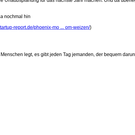
e Urlaubsplanung für das nächste Jahr machen. Und da überlege
 da nochmal hin
startup-report.de/phoenix-mo ... om-weizen/
)
s Menschen legt, es gibt jeden Tag jemanden, der bequem darun