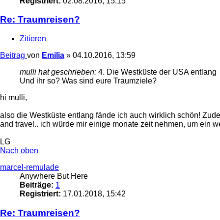
Registriert:
02.08.2016, 15:15
Re: Traumreisen?
Zitieren
Beitrag
von
Emilia
»
04.10.2016, 13:59
mulli hat geschrieben:
4. Die Westküste der USA entlang
Und ihr so? Was sind eure Traumziele?
hi mulli,
also die Westküste entlang fände ich auch wirklich schön! Zude
and travel.. ich würde mir einige monate zeit nehmen, um ein 
LG
Nach oben
marcel-remulade
Anywhere But Here
Beiträge:
1
Registriert:
17.01.2018, 15:42
Re: Traumreisen?