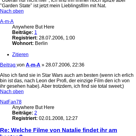
"Überall nur nicht hier", ich find ihn immer noch spitze aber
"Garden State" ist jetzt mein Lieblingsfilm mit Nat.
Nach oben
A-m-A
Anywhere But Here
Beiträge:
1
Registriert:
28.07.2006, 1:00
Wohnort:
Berlin
Zitieren
Beitrag
von
A-m-A
»
28.07.2006, 22:36
Also ich fand sie in Star Wars auch am besten (wenn ich erlich
bin ist das, nach Leon der Profi, der einzige Film den ich von
ihr gesehen habe). Aber trotzdem, ich find sie total sweet;)
Nach oben
NatFan78
Anywhere But Here
Beiträge:
2
Registriert:
02.01.2008, 12:27
Re: Welche Filme von Natalie findet ihr am