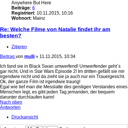
Anywhere But Here
Beiträge:
6
Registriert:
10.11.2015, 10:16
Wohnort:
Mainz
Re: Welche Filme von Natalie findet ihr am
besten?
Zitieren
Beitrag
von
mulli
»
11.11.2015, 10:34
Ich fand sie in Black Swan umwerfend! Umwerfender geht`s
gar nicht. Und in Star Wars Episode 2! Im dritten gefällt sie mir
irgendwie nicht und da zieht sie ja auch nur ein Trauergesicht.
Ok, der ganze Film ist irgendwie traurig!
Egal wie tief man die Messlatte des geistigen Verstandes eines
Menschen legt, es gibt jeden Tag jemanden, der bequem
darunter durchlaufen kann!
Nach oben
Antworten
Druckansicht