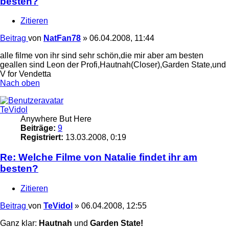
besten?
Zitieren
Beitrag
von
NatFan78
»
06.04.2008, 11:44
alle filme von ihr sind sehr schön,die mir aber am besten
geallen sind Leon der Profi,Hautnah(Closer),Garden State,und
V for Vendetta
Nach oben
TeVidol
Anywhere But Here
Beiträge:
9
Registriert:
13.03.2008, 0:19
Re: Welche Filme von Natalie findet ihr am
besten?
Zitieren
Beitrag
von
TeVidol
»
06.04.2008, 12:55
Ganz klar:
Hautnah
und
Garden State!