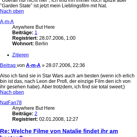
"Überall nur nicht hier", ich find ihn immer noch spitze aber
"Garden State" ist jetzt mein Lieblingsfilm mit Nat.
Nach oben
A-m-A
Anywhere But Here
Beiträge:
1
Registriert:
28.07.2006, 1:00
Wohnort:
Berlin
Zitieren
Beitrag
von
A-m-A
»
28.07.2006, 22:36
Also ich fand sie in Star Wars auch am besten (wenn ich erlich
bin ist das, nach Leon der Profi, der einzige Film den ich von
ihr gesehen habe). Aber trotzdem, ich find sie total sweet;)
Nach oben
NatFan78
Anywhere But Here
Beiträge:
2
Registriert:
02.01.2008, 12:27
Re: Welche Filme von Natalie findet ihr am