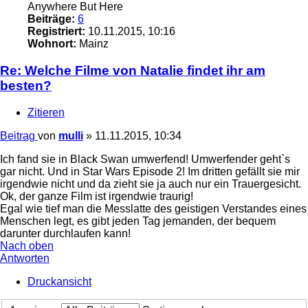
Anywhere But Here
Beiträge:
6
Registriert:
10.11.2015, 10:16
Wohnort:
Mainz
Re: Welche Filme von Natalie findet ihr am
besten?
Zitieren
Beitrag
von
mulli
»
11.11.2015, 10:34
Ich fand sie in Black Swan umwerfend! Umwerfender geht`s
gar nicht. Und in Star Wars Episode 2! Im dritten gefällt sie mir
irgendwie nicht und da zieht sie ja auch nur ein Trauergesicht.
Ok, der ganze Film ist irgendwie traurig!
Egal wie tief man die Messlatte des geistigen Verstandes eines
Menschen legt, es gibt jeden Tag jemanden, der bequem
darunter durchlaufen kann!
Nach oben
Antworten
Druckansicht