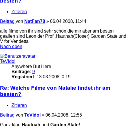
besten?
Zitieren
Beitrag
von
NatFan78
»
06.04.2008, 11:44
alle filme von ihr sind sehr schön,die mir aber am besten
geallen sind Leon der Profi,Hautnah(Closer),Garden State,und
V for Vendetta
Nach oben
TeVidol
Anywhere But Here
Beiträge:
9
Registriert:
13.03.2008, 0:19
Re: Welche Filme von Natalie findet ihr am
besten?
Zitieren
Beitrag
von
TeVidol
»
06.04.2008, 12:55
Ganz klar:
Hautnah
und
Garden State!