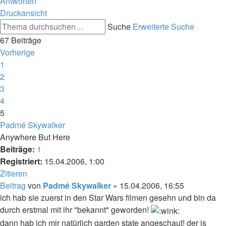
Antworten
Druckansicht
Suche
Erweiterte Suche
67 Beiträge
Vorherige
1
2
3
4
5
Padmé Skywalker
Anywhere But Here
Beiträge:
1
Registriert:
15.04.2006, 1:00
Zitieren
Beitrag
von
Padmé Skywalker
»
15.04.2006, 16:55
ich hab sie zuerst in den Star Wars filmen gesehn und bin da
durch erstmal mit ihr "bekannt" geworden!
dann hab ich mir natürlich garden state angeschaut! der is