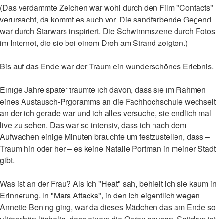
(Das verdammte Zeichen war wohl durch den Film "Contacts"
verursacht, da kommt es auch vor. Die sandfarbende Gegend
war durch Starwars inspiriert. Die Schwimmszene durch Fotos
im Internet, die sie bei einem Dreh am Strand zeigten.)
Bis auf das Ende war der Traum ein wunderschönes Erlebnis.
Einige Jahre später träumte ich davon, dass sie im Rahmen
eines Austausch-Prgoramms an die Fachhochschule wechselt
an der ich gerade war und ich alles versuche, sie endlich mal
live zu sehen. Das war so intensiv, dass ich nach dem
Aufwachen einige Minuten brauchte um festzustellen, dass –
Traum hin oder her – es keine Natalie Portman in meiner Stadt
gibt.
Was ist an der Frau? Als ich "Heat" sah, behielt ich sie kaum in
Erinnerung. In "Mars Attacks", in den ich eigentlich wegen
Annette Bening ging, war da dieses Mädchen das am Ende so
ultraschön lächelte, dass einem die Ohren sausen. Seitdem ist