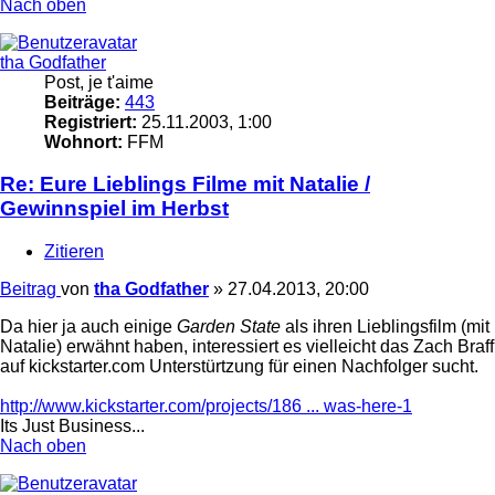
Nach oben
tha Godfather
Post, je t'aime
Beiträge:
443
Registriert:
25.11.2003, 1:00
Wohnort:
FFM
Re: Eure Lieblings Filme mit Natalie /
Gewinnspiel im Herbst
Zitieren
Beitrag
von
tha Godfather
»
27.04.2013, 20:00
Da hier ja auch einige
Garden State
als ihren Lieblingsfilm (mit
Natalie) erwähnt haben, interessiert es vielleicht das Zach Braff
auf kickstarter.com Unterstürtzung für einen Nachfolger sucht.
http://www.kickstarter.com/projects/186 ... was-here-1
Its Just Business...
Nach oben