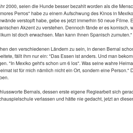
r 2000, seien die Hunde besser bezahlt worden als die Mensch
"Amores Perros" habe zu einem Aufschwung des Kinos in Mexiko 
wände verstopft habe, gebe es jetzt immerhin 50 neue Filme. En
 spanischen Akzent zu verstehen. Dennoch fände er es komisch,
likum ist doch erwachsen. Man kann ihnen Spanisch zumuten."
hen den verschiedenen Ländern zu sein, in denen Bernal schon 
eitete, fällt ihm nur ein: "Das Essen ist anders. Und man beko
en. "In Mexiko geht's schon um 6 los". Was seine wahre Heimat
 Heimat ist für mich nämlich nicht ein Ort, sondern eine Person
ben.
hlussworte Bernals, dessen erste eigene Regiearbeit sich gerade 
auspielschule verlassen und hätte nie gedacht, jetzt an dieser S