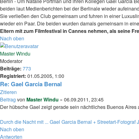
Berlin - Um Natalie Portman und ihren Kollegen Gael Garcia Be
beiden laut Medienberichten bei der Berlinale wieder aufeina
Sie verließen den Club gemeinsam und fuhren in einer Luxusli
wieder ein Paar. Die beiden wurden damals gemeinsam in ein
Eltern mit zum Filmfestival in Cannes nehmen, als seine Fr
Nach oben
Master Windu
Moderator
Beiträge:
773
Registriert:
01.05.2005, 1:00
Re: Gael Garcia Bernal
Zitieren
Beitrag
von
Master Windu
»
06.09.2011, 23:45
Der hübsche Gael zeigt gerade sein nächtliches Buenos Aires a
Durch die Nacht mit ... Gael Garcia Bernal + Streetart-Fotograf 
Nach oben
Antworten