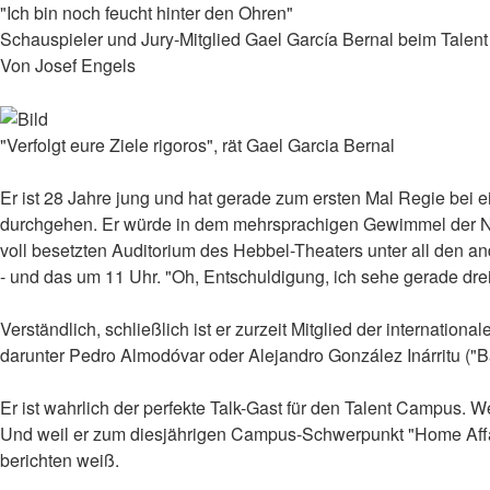
"Ich bin noch feucht hinter den Ohren"
Schauspieler und Jury-Mitglied Gael García Bernal beim Tale
Von Josef Engels
"Verfolgt eure Ziele rigoros", rät Gael Garcia Bernal
Er ist 28 Jahre jung und hat gerade zum ersten Mal Regie bei e
durchgehen. Er würde in dem mehrsprachigen Gewimmel der Nac
voll besetzten Auditorium des Hebbel-Theaters unter all den a
- und das um 11 Uhr. "Oh, Entschuldigung, ich sehe gerade dr
Verständlich, schließlich ist er zurzeit Mitglied der internatio
darunter Pedro Almodóvar oder Alejandro González Inárritu ("Babe
Er ist wahrlich der perfekte Talk-Gast für den Talent Campus. 
Und weil er zum diesjährigen Campus-Schwerpunkt "Home Affairs"
berichten weiß.