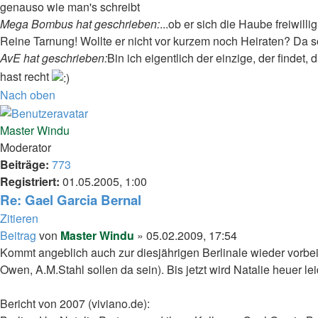
genauso wie man's schreibt
Mega Bombus hat geschrieben:
...ob er sich die Haube freiwilli
Reine Tarnung! Wollte er nicht vor kurzem noch Heiraten? Da so
AvE hat geschrieben:
Bin ich eigentlich der einzige, der finde
hast recht
Nach oben
Master Windu
Moderator
Beiträge:
773
Registriert:
01.05.2005, 1:00
Re: Gael Garcia Bernal
Zitieren
Beitrag
von
Master Windu
»
05.02.2009, 17:54
Kommt angeblich auch zur diesjährigen Berlinale wieder vorbei (
Owen, A.M.Stahl sollen da sein). Bis jetzt wird Natalie heuer lei
Bericht von 2007 (viviano.de):