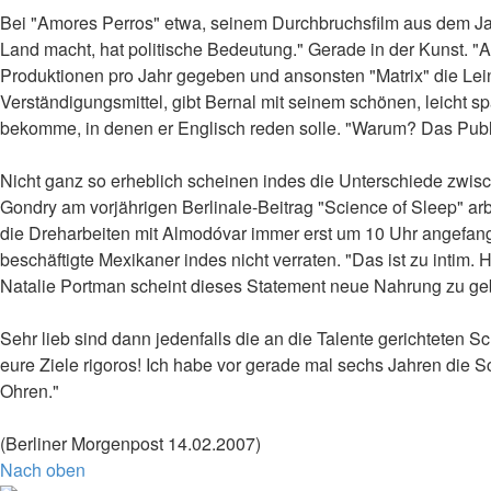
Bei "Amores Perros" etwa, seinem Durchbruchsfilm aus dem Jah
Land macht, hat politische Bedeutung." Gerade in der Kunst. 
Produktionen pro Jahr gegeben und ansonsten "Matrix" die Lein
Verständigungsmittel, gibt Bernal mit seinem schönen, leicht
bekomme, in denen er Englisch reden solle. "Warum? Das Pub
Nicht ganz so erheblich scheinen indes die Unterschiede zwisc
Gondry am vorjährigen Berlinale-Beitrag "Science of Sleep" arb
die Dreharbeiten mit Almodóvar immer erst um 10 Uhr angefang
beschäftigte Mexikaner indes nicht verraten. "Das ist zu intim.
Natalie Portman scheint dieses Statement neue Nahrung zu ge
Sehr lieb sind dann jedenfalls die an die Talente gerichteten Sc
eure Ziele rigoros! Ich habe vor gerade mal sechs Jahren die Sch
Ohren."
(Berliner Morgenpost 14.02.2007)
Nach oben