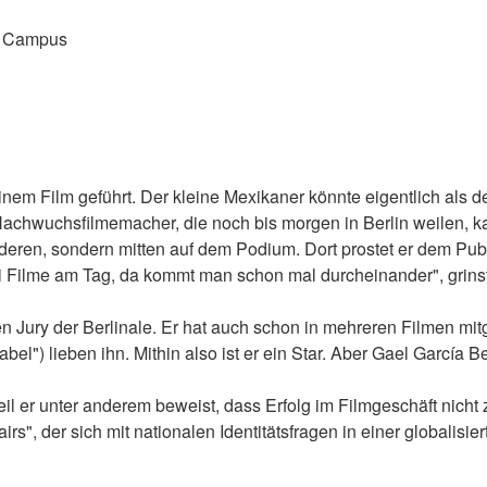
nt Campus
inem Film geführt. Der kleine Mexikaner könnte eigentlich als 
hwuchsfilmemacher, die noch bis morgen in Berlin weilen, kau
nderen, sondern mitten auf dem Podium. Dort prostet er dem Pub
ei Filme am Tag, da kommt man schon mal durcheinander", grins
nalen Jury der Berlinale. Er hat auch schon in mehreren Filmen m
l") lieben ihn. Mithin also ist er ein Star. Aber Gael García Ber
Weil er unter anderem beweist, dass Erfolg im Filmgeschäft nich
, der sich mit nationalen Identitätsfragen in einer globalisie