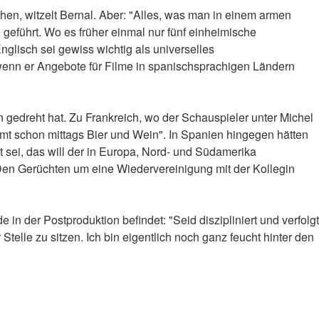
en, witzelt Bernal. Aber: "Alles, was man in einem armen
geführt. Wo es früher einmal nur fünf einheimische
glisch sei gewiss wichtig als universelles
 wenn er Angebote für Filme in spanischsprachigen Ländern
gedreht hat. Zu Frankreich, wo der Schauspieler unter Michel
mmt schon mittags Bier und Wein". In Spanien hingegen hätten
 sei, das will der in Europa, Nord- und Südamerika
." Den Gerüchten um eine Wiedervereinigung mit der Kollegin
in der Postproduktion befindet: "Seid diszipliniert und verfolgt
telle zu sitzen. Ich bin eigentlich noch ganz feucht hinter den