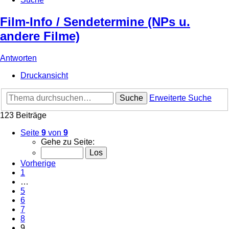
Film-Info / Sendetermine (NPs u.
andere Filme)
Antworten
Druckansicht
Suche
Erweiterte Suche
123 Beiträge
Seite
9
von
9
Gehe zu Seite:
Vorherige
1
…
5
6
7
8
9