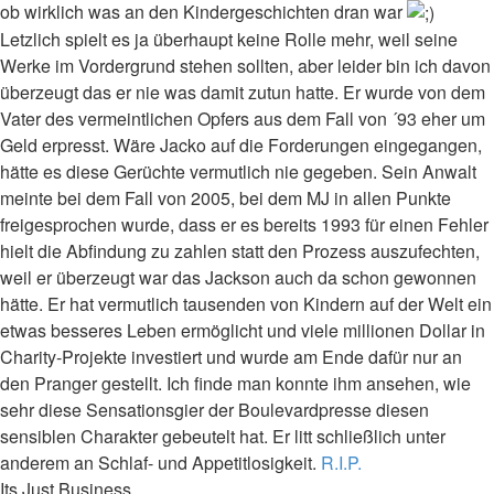
ob wirklich was an den Kindergeschichten dran war
Letzlich spielt es ja überhaupt keine Rolle mehr, weil seine
Werke im Vordergrund stehen sollten, aber leider bin ich davon
überzeugt das er nie was damit zutun hatte. Er wurde von dem
Vater des vermeintlichen Opfers aus dem Fall von ´93 eher um
Geld erpresst. Wäre Jacko auf die Forderungen eingegangen,
hätte es diese Gerüchte vermutlich nie gegeben. Sein Anwalt
meinte bei dem Fall von 2005, bei dem MJ in allen Punkte
freigesprochen wurde, dass er es bereits 1993 für einen Fehler
hielt die Abfindung zu zahlen statt den Prozess auszufechten,
weil er überzeugt war das Jackson auch da schon gewonnen
hätte. Er hat vermutlich tausenden von Kindern auf der Welt ein
etwas besseres Leben ermöglicht und viele millionen Dollar in
Charity-Projekte investiert und wurde am Ende dafür nur an
den Pranger gestellt. Ich finde man konnte ihm ansehen, wie
sehr diese Sensationsgier der Boulevardpresse diesen
sensiblen Charakter gebeutelt hat. Er litt schließlich unter
anderem an Schlaf- und Appetitlosigkeit.
R.I.P.
Its Just Business...