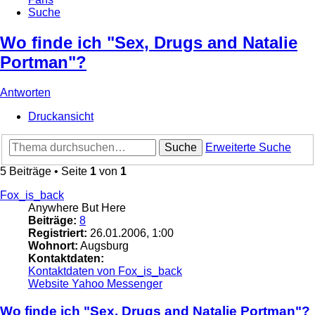
Suche
Wo finde ich "Sex, Drugs and Natalie
Portman"?
Antworten
Druckansicht
Suche
Erweiterte Suche
5 Beiträge • Seite
1
von
1
Fox_is_back
Anywhere But Here
Beiträge:
8
Registriert:
26.01.2006, 1:00
Wohnort:
Augsburg
Kontaktdaten:
Kontaktdaten von Fox_is_back
Website
Yahoo Messenger
Wo finde ich "Sex, Drugs and Natalie Portman"?