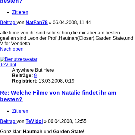
besten?
Zitieren
Beitrag
von
NatFan78
»
06.04.2008, 11:44
alle filme von ihr sind sehr schön,die mir aber am besten
geallen sind Leon der Profi,Hautnah(Closer),Garden State,und
V for Vendetta
Nach oben
TeVidol
Anywhere But Here
Beiträge:
9
Registriert:
13.03.2008, 0:19
Re: Welche Filme von Natalie findet ihr am
besten?
Zitieren
Beitrag
von
TeVidol
»
06.04.2008, 12:55
Ganz klar:
Hautnah
und
Garden State!