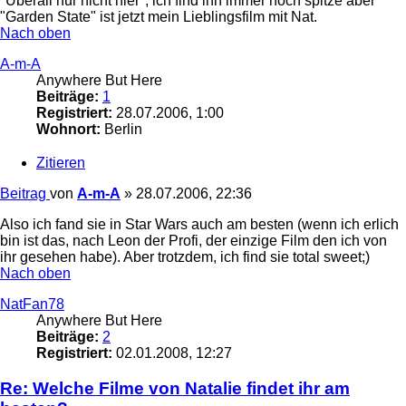
"Überall nur nicht hier", ich find ihn immer noch spitze aber
"Garden State" ist jetzt mein Lieblingsfilm mit Nat.
Nach oben
A-m-A
Anywhere But Here
Beiträge:
1
Registriert:
28.07.2006, 1:00
Wohnort:
Berlin
Zitieren
Beitrag
von
A-m-A
»
28.07.2006, 22:36
Also ich fand sie in Star Wars auch am besten (wenn ich erlich
bin ist das, nach Leon der Profi, der einzige Film den ich von
ihr gesehen habe). Aber trotzdem, ich find sie total sweet;)
Nach oben
NatFan78
Anywhere But Here
Beiträge:
2
Registriert:
02.01.2008, 12:27
Re: Welche Filme von Natalie findet ihr am