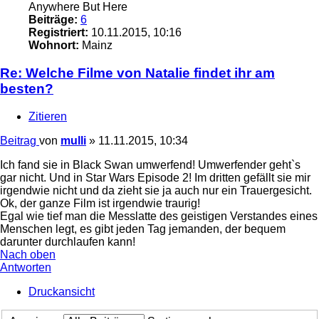
Anywhere But Here
Beiträge:
6
Registriert:
10.11.2015, 10:16
Wohnort:
Mainz
Re: Welche Filme von Natalie findet ihr am
besten?
Zitieren
Beitrag
von
mulli
»
11.11.2015, 10:34
Ich fand sie in Black Swan umwerfend! Umwerfender geht`s
gar nicht. Und in Star Wars Episode 2! Im dritten gefällt sie mir
irgendwie nicht und da zieht sie ja auch nur ein Trauergesicht.
Ok, der ganze Film ist irgendwie traurig!
Egal wie tief man die Messlatte des geistigen Verstandes eines
Menschen legt, es gibt jeden Tag jemanden, der bequem
darunter durchlaufen kann!
Nach oben
Antworten
Druckansicht