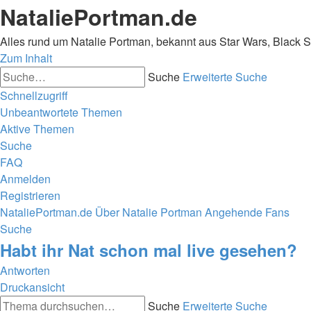
NataliePortman.de
Alles rund um Natalie Portman, bekannt aus Star Wars, Black 
Zum Inhalt
Suche
Erweiterte Suche
Schnellzugriff
Unbeantwortete Themen
Aktive Themen
Suche
FAQ
Anmelden
Registrieren
NataliePortman.de
Über Natalie Portman
Angehende Fans
Suche
Habt ihr Nat schon mal live gesehen?
Antworten
Druckansicht
Suche
Erweiterte Suche