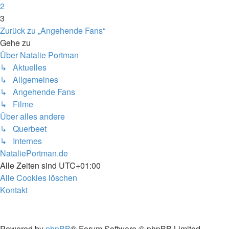
2
3
Zurück zu „Angehende Fans“
Gehe zu
Über Natalie Portman
↳ Aktuelles
↳ Allgemeines
↳ Angehende Fans
↳ Filme
Über alles andere
↳ Querbeet
↳ Internes
NataliePortman.de
Alle Zeiten sind
UTC+01:00
Alle Cookies löschen
Kontakt
Powered by
phpBB
® Forum Software © phpBB Limited