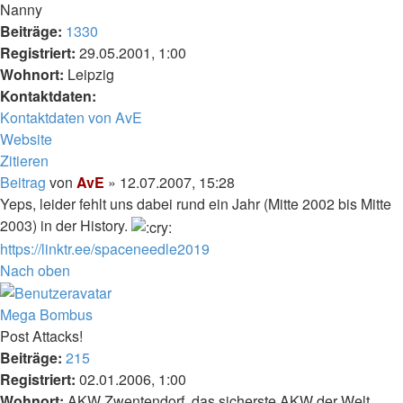
Nanny
Beiträge:
1330
Registriert:
29.05.2001, 1:00
Wohnort:
Leipzig
Kontaktdaten:
Kontaktdaten von AvE
Website
Zitieren
Beitrag
von
AvE
»
12.07.2007, 15:28
Yeps, leider fehlt uns dabei rund ein Jahr (Mitte 2002 bis Mitte
2003) in der History.
https://linktr.ee/spaceneedle2019
Nach oben
Mega Bombus
Post Attacks!
Beiträge:
215
Registriert:
02.01.2006, 1:00
Wohnort:
AKW Zwentendorf, das sicherste AKW der Welt