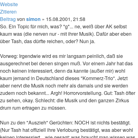
Website
Zitieren
Beitrag
von
simon
»
15.08.2001, 21:58
So. Ein Topic für mich, was? *g*... ne, weiß über AK selbst
kaum was (die nerven nur - mit ihrer Musik). Dafür aber eben
über Tash, das dürfte reichen, oder? Nun ja.
Vorweg: Irgendwie wird es mir langsam peinlich, daß sie
ausgerechnet bei denen singen muß. Vor einem Jahr hat das
noch keinen interessiert, denn da kannte (außer mir) wohl
kaum jemand in Deutschland dieses "Kommerz-Trio". Jetzt
aber nervt die Musik noch mehr als damals und sie werden
zudem noch bekannt... Argh! Horrorvorstellung. Gut: Tash öfter
zu sehen, okay. Schlecht: die Musik und den ganzen Zirkus
drum rum ertragen zu müssen.
Nun zu den "Auszieh" Gerüchten: NOCH ist nichts bestätigt.
(Nur Tash hat offiziell ihre Verlobung bestätigt, was aber wohl
keinen interessiert... wie gesagt: was braucht man wissen was