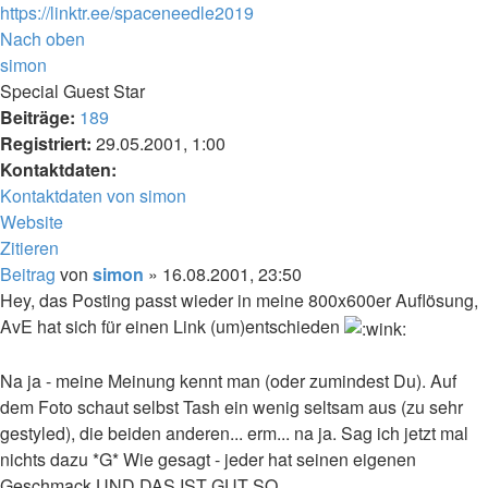
https://linktr.ee/spaceneedle2019
Nach oben
simon
Special Guest Star
Beiträge:
189
Registriert:
29.05.2001, 1:00
Kontaktdaten:
Kontaktdaten von simon
Website
Zitieren
Beitrag
von
simon
»
16.08.2001, 23:50
Hey, das Posting passt wieder in meine 800x600er Auflösung,
AvE hat sich für einen Link (um)entschieden
Na ja - meine Meinung kennt man (oder zumindest Du). Auf
dem Foto schaut selbst Tash ein wenig seltsam aus (zu sehr
gestyled), die beiden anderen... erm... na ja. Sag ich jetzt mal
nichts dazu *G* Wie gesagt - jeder hat seinen eigenen
Geschmack UND DAS IST GUT SO.