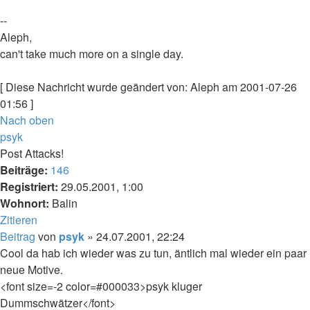
--
Aleph,
can't take much more on a single day.
[ Diese Nachricht wurde geändert von: Aleph am 2001-07-26
01:56 ]
Nach oben
psyk
Post Attacks!
Beiträge:
146
Registriert:
29.05.2001, 1:00
Wohnort:
Balin
Zitieren
Beitrag
von
psyk
»
24.07.2001, 22:24
Cool da hab ich wieder was zu tun, äntlich mal wieder ein paar
neue Motive.
<font size=-2 color=#000033>psyk kluger
Dummschwätzer</font>