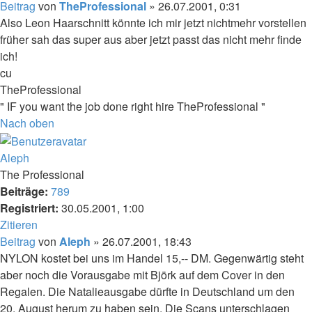
Beitrag
von
TheProfessional
»
26.07.2001, 0:31
Also Leon Haarschnitt könnte ich mir jetzt nichtmehr vorstellen
früher sah das super aus aber jetzt passt das nicht mehr finde
ich!
cu
TheProfessional
" IF you want the job done right hire TheProfessional "
Nach oben
Aleph
The Professional
Beiträge:
789
Registriert:
30.05.2001, 1:00
Zitieren
Beitrag
von
Aleph
»
26.07.2001, 18:43
NYLON kostet bei uns im Handel 15,-- DM. Gegenwärtig steht
aber noch die Vorausgabe mit Björk auf dem Cover in den
Regalen. Die Natalieausgabe dürfte in Deutschland um den
20. August herum zu haben sein. Die Scans unterschlagen