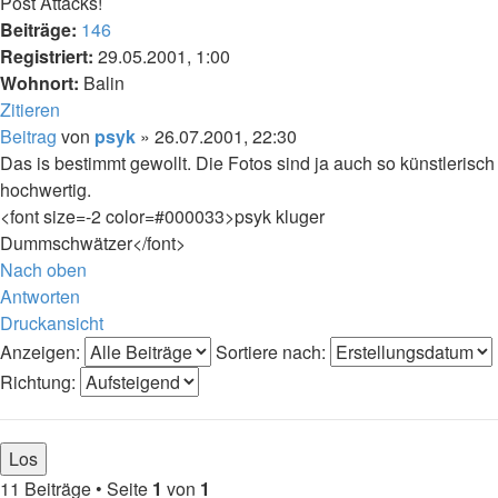
Post Attacks!
Beiträge:
146
Registriert:
29.05.2001, 1:00
Wohnort:
Balin
Zitieren
Beitrag
von
psyk
»
26.07.2001, 22:30
Das is bestimmt gewollt. Die Fotos sind ja auch so künstlerisch
hochwertig.
<font size=-2 color=#000033>psyk kluger
Dummschwätzer</font>
Nach oben
Antworten
Druckansicht
Anzeigen:
Sortiere nach:
Richtung:
11 Beiträge • Seite
1
von
1