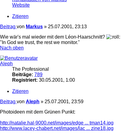
Website
Zitieren
Beitrag
von
Markus
»
25.07.2001, 23:13
Wie wär's mal wieder mit dem Léon-Haarschnitt?
"In God we trust, the rest we monitor."
Nach oben
Aleph
The Professional
Beiträge:
789
Registriert:
30.05.2001, 1:00
Zitieren
Beitrag
von
Aleph
»
25.07.2001, 23:59
Photoideen mit dem Grünen Punkt:
http://natalie.hal-9000.net/images/edge ... tman14.jpg
http://www.lacey-chabert.net/images/lac ... zine18.jpg